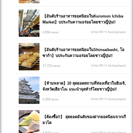
【อันดับร้านอาหารยอดนิยมในKuromon Ichiba
Market】บประกันความอร่อยโดยชาวญี่ปุ่น!!
4,556
บรรณาธิการ SeeingJapan
views
【อันดับร้านอาหารยอดนิยมในShinsaibashi, โอ
ซาก้า】บประกันความอร่อยโดยชาวญี่ปุ่น!!
17,722
บรรณาธิการ SeeingJapan
views
【ห้ามพลาด】10 สุดยอดสถานที่ท่องเที่ยวในฮิเมจิ,
จังหวัดเฮียวโงะ แนะนำจุดทัวร์โดยชาวญี่ปุ่น!!
2,059
บรรณาธิการ SeeingJapan
views
【ต้องซื้อ!!】 สุดยอดอันดับของฝากยอดนิยมจากเกี
ยวโต
4,873
บรรณาธิการ SeeingJapan
views