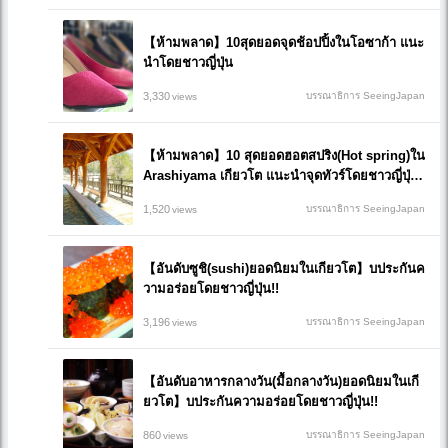
【ห้ามพลาด】10สุดยอดจุดช้อปปิ้งในโอซาก้า แนะ
นำโดยชาวญี่ปุ่น
3,330
บรรณาธิการ SeeingJapan
views
【ห้ามพลาด】10 สุดยอดฮอตสปริง(Hot spring)ใน
Arashiyama เกียวโต แนะนำจุดทัวร์โดยชาวญี่ปุ่
น!!
1,520
บรรณาธิการ SeeingJapan
views
【อันดับซูชิ(sushi)ยอดนิยมในเกียวโต】บประกันค
วามอร่อยโดยชาวญี่ปุ่น!!
3,196
บรรณาธิการ SeeingJapan
views
【อันดับอาหารกลางวัน(มื้อกลางวัน)ยอดนิยมในเกี
ยวโต】บประกันความอร่อยโดยชาวญี่ปุ่น!!
860
บรรณาธิการ SeeingJapan
views