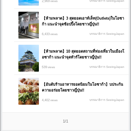
2,969
บรรณาธิการ SeeingJapan
views
【ห้ามพลาด】3 สุดยอดเอาท์เล็ท(Outlets)ในโอซา
ก้า แนะนำจุดช้อปปิ้งโดยชาวญี่ปุ่น!!
6,433
บรรณาธิการ SeeingJapan
views
【ห้ามพลาด】10 สุดยอดสถานที่ท่องเที่ยวในเมืองโ
อซาก้า แนะนำจุดทัวร์โดยชาวญี่ปุ่น!!
539
บรรณาธิการ SeeingJapan
views
【อันดับร้านอาหารยอดนิยมในโอซาก้า】บประกัน
ความอร่อยโดยชาวญี่ปุ่น!!
4,402
บรรณาธิการ SeeingJapan
views
1/1