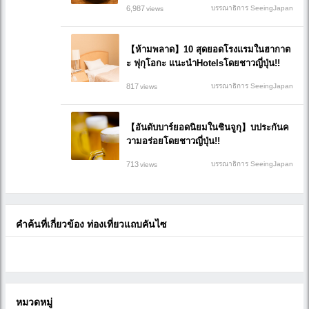
6,987
บรรณาธิการ SeeingJapan
views
【ห้ามพลาด】10 สุดยอดโรงแรมในฮากาต
ะ ฟุกุโอกะ แนะนำHotelsโดยชาวญี่ปุ่น!!
817
บรรณาธิการ SeeingJapan
views
【อันดับบาร์ยอดนิยมในชินจูกุ】บประกันค
วามอร่อยโดยชาวญี่ปุ่น!!
713
บรรณาธิการ SeeingJapan
views
คำค้นที่เกี่ยวข้อง ท่องเที่ยวแถบคันไซ
หมวดหมู่