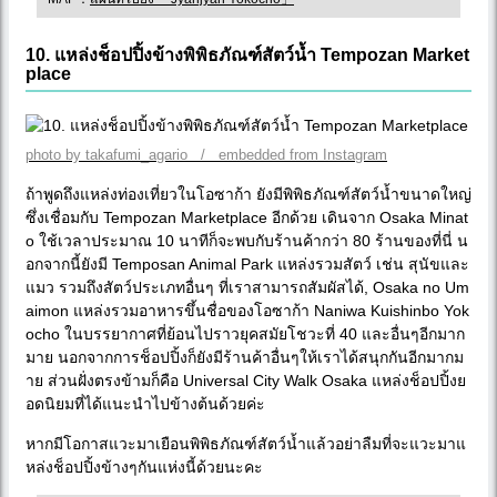
10. แหล่งช็อปปิ้งข้างพิพิธภัณฑ์สัตว์น้ำ Tempozan Market
place
photo by takafumi_agario / embedded from Instagram
ถ้าพูดถึงแหล่งท่องเที่ยวในโอซาก้า ยังมีพิพิธภัณฑ์สัตว์น้ำขนาดใหญ่
ซึ่งเชื่อมกับ Tempozan Marketplace อีกด้วย เดินจาก Osaka Minat
o ใช้เวลาประมาณ 10 นาทีก็จะพบกับร้านค้ากว่า 80 ร้านของที่นี่ น
อกจากนี้ยังมี Temposan Animal Park แหล่งรวมสัตว์ เช่น สุนัขและ
แมว รวมถึงสัตว์ประเภทอื่นๆ ที่เราสามารถสัมผัสได้, Osaka no Um
aimon แหล่งรวมอาหารขึ้นชื่อของโอซาก้า Naniwa Kuishinbo Yok
ocho ในบรรยากาศที่ย้อนไปราวยุคสมัยโชวะที่ 40 และอื่นๆอีกมาก
มาย นอกจากการช็อปปิ้งก็ยังมีร้านค้าอื่นๆให้เราได้สนุกกันอีกมากม
าย ส่วนฝั่งตรงข้ามก็คือ Universal City Walk Osaka แหล่งช็อปปิ้งย
อดนิยมที่ได้แนะนำไปข้างต้นด้วยค่ะ
หากมีโอกาสแวะมาเยือนพิพิธภัณฑ์สัตว์น้ำแล้วอย่าลืมที่จะแวะมาแ
หล่งช็อปปิ้งข้างๆกันแห่งนี้ด้วยนะคะ