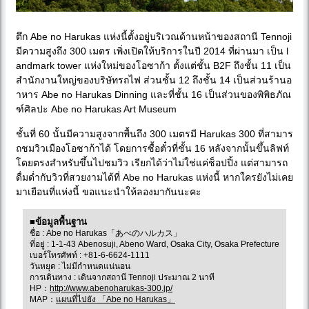
ตึก Abe no Harukas แห่งนี้ตั้งอยู่บริเวณด้านหน้าของสถานี Tennoji
มีความสูงถึง 300 เมตร เพิ่งเปิดให้บริการในปี 2014 ที่ผ่านมา เป็น l
andmark tower แห่งใหม่ของโอซาก้า ตั้งแต่ชั้น B2F ถึงชั้น 11 เป็น
สำนักงานใหญ่ของบริษัทรถไฟ ส่วนชั้น 12 ถึงชั้น 14 เป็นส่วนร้านอ
าหาร Abe no Harukas Dinning และที่ชั้น 16 เป็นส่วนของพิพิธภัณ
ฑ์ศิลปะ Abe no Harukas Art Museum
ชั้นที่ 60 นั้นมีความสูงจากพื้นถึง 300 เมตรมี Harukas 300 ที่สามาร
ถชมวิวเมืองโอซาก้าได้ โดยการซื้อตั๋วที่ชั้น 16 หลังจากนั้นขึ้นลิฟท์
โดยตรงสำหรับขึ้นไปชมวิว เรียกได้ว่าไม่ใช่แค่ช็อปปิ้ง แต่สามารถ
ดื่มด่ำกับวิวที่สวยงามได้ที่ Abe no Harukas แห่งนี้ หากใครยังไม่เคย
มาเยือนที่แห่งนี้ ขอแนะนำให้ลองมากันนะคะ
■ข้อมูลพื้นฐาน
ชื่อ : Abe no Harukas「あべのハルカス」
ที่อยู่ : 1-1-43 Abenosuji, Abeno Ward, Osaka City, Osaka Prefecture
เบอร์โทรศัพท์ : +81-6-6624-1111
วันหยุด : ไม่มีกำหนดแน่นอน
การเดินทาง : เดินจากสถานี Tennoji ประมาณ 2 นาที
HP：
http://www.abenoharukas-300.jp/
MAP：
แผนที่ไปยัง 「Abe no Harukas」