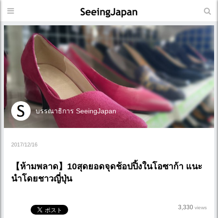
บรรณาธิการ SeeingJapan
2017/12/16
【ห้ามพลาด】10สุดยอดจุดช้อปปิ้งในโอซาก้า แนะ
นำโดยชาวญี่ปุ่น
3,330
views