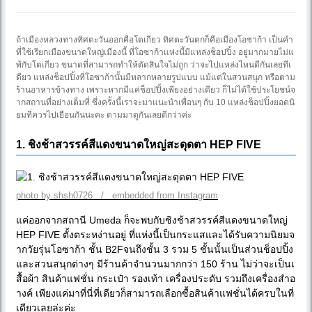
ถ้าเมืองหลวงทางทิศตะวันออกคือโตเกียว ทิศตะวันตกก็คือเมืองโอซาก้า เป็นคำ
ที่ใช้เรียกเมืองขนาดใหญ่เมืองนี้ ที่โอซาก้าแห่งนี้มีแหล่งช็อปปิ้ง อยู่มากมายไม่แ
พ้กับโตเกียว ขนาดที่สามารถทำให้ตัดสินใจไม่ถูก ว่าจะไปแหล่งไหนดีกันเลยทีเ
ดียว แหล่งช็อปปิ้งที่โอซาก้านั้นมีหลากหลายรูปแบบ แม้แต่ในสวนสนุก หรือตาม
ร้านอาหารข้างทาง เพราะหากมีแค่ช็อปปิ้งเพียงอย่างเดียว ก็ไม่ได้ใช้ประโยชน์จ
ากสถานที่อย่างเต็มที่ ซึ่งครั้งนี้เราจะมาแนะนำเพื่อนๆ กับ 10 แหล่งช็อปปิ้งยอดนิ
ยมที่ควรไปเยือนกันนะคะ ตามมาดูกันเลยดีกว่าค่ะ
1. ชิงช้าสวรรค์สีแดงขนาดใหญ่สะดุดตา HEP FIVE
photo by shsh0726 / embedded from Instagram
แค่ออกจากสถานี Umeda ก็จะพบกับชิงช้าสวรรค์สีแดงขนาดใหญ่
HEP FIVE ตั้งตระหง่านอยู่ ที่แห่งนี้เป็นกระแสและได้รับความนิยมจ
ากวัยรุ่นโอซาก้า ชั้น B2Fจนถึงชั้น 3 รวม 5 ชั้นนั้นเป็นส่วนช็อปปิ้ง
และสวนสนุกต่างๆ มีร้านค้าจำนวนมากกว่า 150 ร้าน ไม่ว่าจะเป็นเ
สื้อผ้า สินค้าแฟชั่น กระเป๋า รองเท้า เครื่องประดับ รวมถึงเครื่องสำอ
างค์ เพียงแค่มาที่นี่ที่เดียวก็สามารถเลือกซื้อสินค้าแฟชั่นได้ครบในที่
เดียวเลยล่ะค่ะ