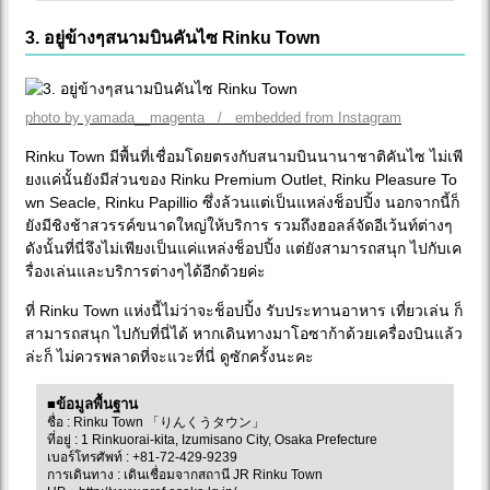
3. อยู่ข้างๆสนามบินคันไซ Rinku Town
photo by yamada__magenta / embedded from Instagram
Rinku Town มีพื้นที่เชื่อมโดยตรงกับสนามบินนานาชาติคันไซ ไม่เพี
ยงแค่นั้นยังมีส่วนของ Rinku Premium Outlet, Rinku Pleasure To
wn Seacle, Rinku Papillio ซึ่งล้วนแต่เป็นแหล่งช็อปปิ้ง นอกจากนี้ก็
ยังมีชิงช้าสวรรค์ขนาดใหญ่ให้บริการ รวมถึงฮอลล์จัดอีเว้นท์ต่างๆ
ดังนั้นที่นี่จึงไม่เพียงเป็นแค่แหล่งช็อปปิ้ง แต่ยังสามารถสนุก ไปกับเค
รื่องเล่นและบริการต่างๆได้อีกด้วยค่ะ
ที่ Rinku Town แห่งนี้ไม่ว่าจะช็อปปิ้ง รับประทานอาหาร เที่ยวเล่น ก็
สามารถสนุก ไปกับที่นี่ได้ หากเดินทางมาโอซาก้าด้วยเครื่องบินแล้ว
ล่ะก็ ไม่ควรพลาดที่จะแวะที่นี่ ดูซักครั้งนะคะ
■ข้อมูลพื้นฐาน
ชื่อ : Rinku Town 「りんくうタウン」
ที่อยู่ : 1 Rinkuorai-kita, Izumisano City, Osaka Prefecture
เบอร์โทรศัพท์ : +81-72-429-9239
การเดินทาง : เดินเชื่อมจากสถานี JR Rinku Town