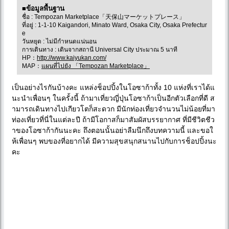
■ข้อมูลพื้นฐาน
ชื่อ : Tempozan Marketplace「天保山マーケットプレース」
ที่อยู่ : 1-1-10 Kaigandori, Minato Ward, Osaka City, Osaka Prefectur
e
วันหยุด : ไม่มีกำหนดแน่นอน
การเดินทาง : เดินจากสถานี Universal City ประมาณ 5 นาที
HP：
http://www.kaiyukan.com/
MAP：
แผนที่ไปยัง 「Tempozan Marketplace」
เป็นอย่างไรกันบ้างคะ แหล่งช็อปปิ้งในโอซาก้าทั้ง 10 แห่งที่เราได้แ
นะนำเพื่อนๆ ในครั้งนี้ ถ้ามาเที่ยวญี่ปุ่นโอซาก้าเป็นอีกตัวเลือกที่ดี ส
ามารถเดินทางไปเกียวโตก็สะดวก มีนักท่องเที่ยวจำนวนไม่น้อยที่มา
ท่องเที่ยวที่นี่ในแต่ละปี ถ้ามีโอกาสก็มาสัมผัสบรรยากาศ ที่มีชีวิตชีว
าของโอซาก้ากันนะคะ ถึงตอนนั้นอย่าลืมนึกถึงบทความนี้ และขอใ
ห้เพื่อนๆ พบของที่อยากได้ มีความสุขสนุกสนานไปกับการช็อปปิ้งนะ
คะ