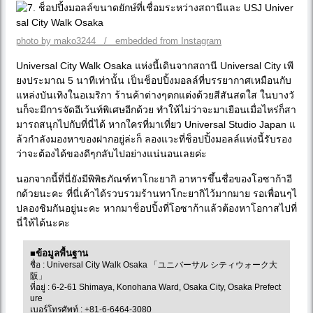
photo by mako3244 / embedded from Instagram
Universal City Walk Osaka แห่งนี้เดินจากสถานี Universal City เพี
ยงประมาณ 5 นาทีเท่านั้น เป็นช็อปปิ้งมอลล์ที่บรรยากาศเหมือนกับ
แหล่งบันเทิงในอเมริกา ร้านค้าต่างๆตกแต่งด้วยสีสันสดใส ในบางวั
นก็จะมีการจัดอีเว้นท์พิเศษอีกด้วย ทำให้ไม่ว่าจะมาเยือนเมื่อไหร่ก็สา
มารถสนุกไปกับที่นี่ได้ หากใครที่มาเที่ยว Universal Studio Japan แ
ล้วกำลังมองหาของฝากอยู่ล่ะก็ ลองแวะที่ช็อปปิ้งมอลล์แห่งนี้รับรอง
ว่าจะต้องได้ของดีๆกลับไปอย่างแน่นอนเลยค่ะ
นอกจากนี้ที่นี่ยังมีพิพิธภัณฑ์ทาโกะยากิ อาหารขึ้นชื่อของโอซาก้าอี
กด้วยนะคะ ที่นี่เค้าได้รวบรวมร้านทาโกะยากิไว้มากมาย รอเพื่อนๆไ
ปลองชิมกันอยู่นะคะ หากมาช็อปปิ้งที่โอซาก้าแล้วต้องหาโอกาสไปที่
นี่ให้ได้นะคะ
■ข้อมูลพื้นฐาน
ชื่อ : Universal City Walk Osaka 「ユニバーサル シティウォーク大
阪」
ที่อยู่ : 6-2-61 Shimaya, Konohana Ward, Osaka City, Osaka Prefect
ure
เบอร์โทรศัพท์ : +81-6-6464-3080