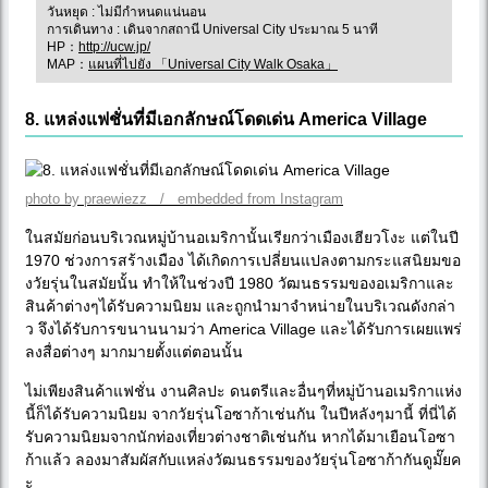
วันหยุด : ไม่มีกำหนดแน่นอน
การเดินทาง : เดินจากสถานี Universal City ประมาณ 5 นาที
HP：
http://ucw.jp/
MAP：
แผนที่ไปยัง 「Universal City Walk Osaka」
8. แหล่งแฟชั่นที่มีเอกลักษณ์โดดเด่น America Village
photo by praewiezz / embedded from Instagram
ในสมัยก่อนบริเวณหมู่บ้านอเมริกานั้นเรียกว่าเมืองเฮียวโงะ แต่ในปี
1970 ช่วงการสร้างเมือง ได้เกิดการเปลี่ยนแปลงตามกระแสนิยมขอ
งวัยรุ่นในสมัยนั้น ทำให้ในช่วงปี 1980 วัฒนธรรมของอเมริกาและ
สินค้าต่างๆได้รับความนิยม และถูกนำมาจำหน่ายในบริเวณดังกล่า
ว จึงได้รับการขนานนามว่า America Village และได้รับการเผยแพร่
ลงสื่อต่างๆ มากมายตั้งแต่ตอนนั้น
ไม่เพียงสินค้าแฟชั่น งานศิลปะ ดนตรีและอื่นๆที่หมู่บ้านอเมริกาแห่ง
นี้ก็ได้รับความนิยม จากวัยรุ่นโอซาก้าเช่นกัน ในปีหลังๆมานี้ ที่นี่ได้
รับความนิยมจากนักท่องเที่ยวต่างชาติเช่นกัน หากได้มาเยือนโอซา
ก้าแล้ว ลองมาสัมผัสกับแหล่งวัฒนธรรมของวัยรุ่นโอซาก้ากันดูมั๊ยค
ะ