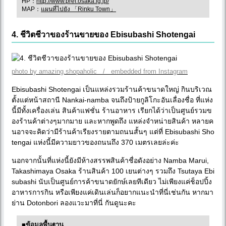
HP：
http://www.pref.osaka.lg.jp/
MAP：
แผนที่ไปยัง 「Rinku Town」
4. ชีวิตชีวาของร้านขายของ Ebisubashi Shotengai
photo by amazing.shopaholic / embedded from Instagram
Ebisubashi Shotengai เป็นแหล่งรวมร้านค้าขนาดใหญ่ กินบริเวณ
ตั้งแต่หน้าสถานี Nankai-namba จนถึงป้ายกูลิโกะอันเลื่องชื่อ ที่แห่ง
นี้มีทั้งเครื่องเล่น สินค้าแฟชั่น ร้านอาหาร เรียกได้ว่าเป็นศูนย์รวมข
องร้านค้าต่างๆมากมาย และหากพูดถึง แหล่งจำหน่ายสินค้า หลายค
นอาจจะคิดว่ามีร้านค้าเรียงรายตามถนนสั้นๆ แต่ที่ Ebisubashi Sho
tengai แห่งนี้มีความยาวของถนนถึง 370 เมตรเลยล่ะค่ะ
นอกจากนั้นที่แห่งนี้ยังมีห้างสรรพสินค้าชื่อดังอย่าง Namba Marui,
Takashimaya Osaka ร้านสินค้า 100 เยนต่างๆ รวมถึง Tsutaya Ebi
subashi นับเป็นศูนย์การค้าขนาดยักษ์เลยทีเดียว ไม่เพียงแค่ช็อปปิ้ง
อาหารการกิน หรือเพียงแค่เดินเล่นก็อยากแนะนำที่นี่เช่นกัน หากมา
ย่าน Dotonbori ลองแวะมาที่นี่ กันดูนะคะ
■ข้อมูลพื้นฐาน