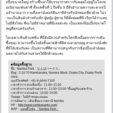
ปปิ้งขนาดใหญ่ สร้างขึ้นมาให้บรรยากาศราวกับหลุดไปอยู่ในโลกข
องนิยายแฟนตาซี ตั้งแต่ชั้นที่ 1 ถึงชั้น 9 มีสิ่งอำนวยความสะดวกเป็
นจำนวนมาก รวมถึงเคาน์เตอร์คืนภาษีสำหรับนักท่องเที่ยวด้วย ไม่ว่
าจะเป็นสินค้าสำหรับเด็ก ผู้หญิง ผู้ชาย ก็มีทั้งหมดที่นี่ เรียกได้ว่าแทบ
ไม่มีสิ่งไหน ที่จะไม่มีจำหน่ายที่นี่เลยล่ะค่ะ เป็นแหล่งช็อปปิ้งขนาดใ
หญ่ที่ครบครันจริงๆ
ไม่เฉพาะสินค้าแฟชั่น ที่นี่ยังมีสวนสำหรับใครที่เหนื่อยจากการเดิน
ซื้อของ สามารถขึ้นไปยังชั้นดาดฟ้าที่มีสวนสวยรออยู่ สามารถนั่งพัก
ที่นี่ได้เช่นกันค่ะ เป็นสถานที่ที่สามารถสนุกกับการช็อปปิ้งแล้วยังผ่อ
นคลายไปกับสวนสวยๆได้อีกด้วยนะคะ
■ข้อมูลพื้นฐาน
ชื่อ : Namba Park「なんばパークス」
ที่อยู่ : 2-10-70 Nambanaka, Naniwa Ward, Osaka City, Osaka Prefe
cture
เบอร์โทรศัพท์ : +81-6-6644-7100
เวลาทำการ ส่วนช็อปปิ้ง : 11:00~21:00
เวลาทำการ ส่วนร้านอาหาร : 11:00~23:00 *ขึ้นอยู่กับแต่ละร้าน
เวลาทำการ ส่วนสวน : 10:00~24:00
วันหยุด : ไม่มีกำหนดแน่นอน
การเดินทาง : เดินเชื่อมจากสถานี Namba
HP：
http://www.nambaparks.com/
MAP：
แผนที่ไปยัง 「Namba Park」