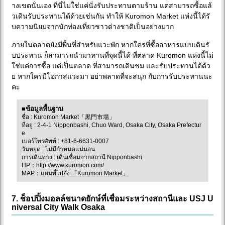
างเขตนั่นเอง ที่นี่ไม่ใช่แค่นั่งรับประทานตามร้าน แต่สามารถซื้อแล้
วเดินรับประทานได้ด้วยเช่นกัน ทำให้ Kuromon Market แห่งนี้ได้รั
บความนิยมจากนักท่องเที่ยวชาวต่างชาติเป็นอย่างมาก
ภายในตลาดยังมีพื้นที่สำหรับแวะพัก หากใครที่ซื้ออาหารแบบเดินรั
บประทาน ก็สามารถนำมาทานที่จุดนี้ได้ ที่ตลาด Kuromon แห่งนี้ไม่
ใช่แค่การซื้อ แต่เป็นตลาด ที่สามารถเดินชม และรับประทานได้ด้ว
ย หากใครมีโอกาสแวะมา อย่าพลาดที่จะสนุก กับการรับประทานนะ
คะ
■ข้อมูลพื้นฐาน
ชื่อ : Kuromon Market「黒門市場」
ที่อยู่ : 2-4-1 Nipponbashi, Chuo Ward, Osaka City, Osaka Prefectur
e
เบอร์โทรศัพท์ : +81-6-6631-0007
วันหยุด : ไม่มีกำหนดแน่นอน
การเดินทาง : เดินเชื่อมจากสถานี Nipponbashi
HP：
http://www.kuromon.com/
MAP：
แผนที่ไปยัง 「Kuromon Market」
7. ช็อปปิ้งมอลล์ขนาดยักษ์ที่เชื่อมระหว่างสถานีและ USJ U
niversal City Walk Osaka