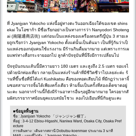
ที่ Jyanjyan Yokocho แห่งนี้อยู่ทางตะวันออกเฉียงใต้ของเขต shins
ekai ในโอซาก้า มีชื่อเรียกอย่างเป็นทางการว่า Nanyodori Shoteng
ai (南陽通商店街) แต่ก่อนเป็นแหล่งของเครื่องดนตรีญี่ปุ่น 3 สายเล
ยถูกเรียกว่า Jyanjyan Yokocho ตั้งแต่นั้นเป็นต้นมา เป็นที่รู้กันว่าเป็
นแหล่งของกลุ่มคนใช้แรงงาน มีร้านกินดื่มมากมาย แต่เพราะการเผ
ยแพร่ทางสื่อกระจายออกไป ลูกค้าปัจจุบันที่นี่จึงมีการเปลี่ยนไป
ปัจจุบันถนนเส้นนี้มีความยาว 180 เมตร และสูงถึง 2.5 เมตร จอแจไ
ปด้วยนักท่องเที่ยว กลายเป็นแหล่งร้านค้าที่มีชีวิตชีวาไปเลยล่ะค่ะ ร้
านที่ขึ้นชื่อที่นี่ได้แก่ Kushikatsu คือของทอดเสียบไม้ ที่มีกฎว่าเวลาจิ้
มซอสสามารถจิ้มได้เพียงครั้งเดียว ห้ามจิ้มเป็นครั้งที่สองเด็ดขาดอยู่
นะคะ นอกจากร้านนี้ก็ยังมีร้านอาหารอื่นๆอยู่อีกมากมาย ใครอยากสั
มผัสบรรยากาศย้อนยุคแบบสมัยโชวะ ลองไปเยือนที่นี่กันดูนะคะ
■ข้อมูลพื้นฐาน
ชื่อ : Jyanjyan Yokocho 「ジャンジャン横丁」
ที่อยู่ : 3-4-12 Ebisu-Higashi, Naniwa Ward, Osaka City, Osaka Pref
ecture
การเดินทาง : เดินจากสถานี Dobutsu-koenmae ประมาณ 3 นาที
MAP：
แผนที่ไปยัง 「Jyanjyan Yokocho」