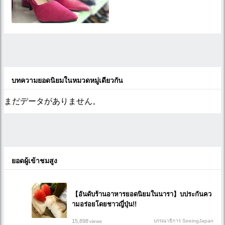
บทความยอดนิยมในหมวดหมู่เดียวกัน
まだデータがありません。
ยอดผู้เข้าชมสูง
【อันดับร้านอาหารยอดนิยมในนารา】บประกันคว
ามอร่อยโดยชาวญี่ปุ่น!!
15,898
บรรณาธิการ SeeingJapan
views