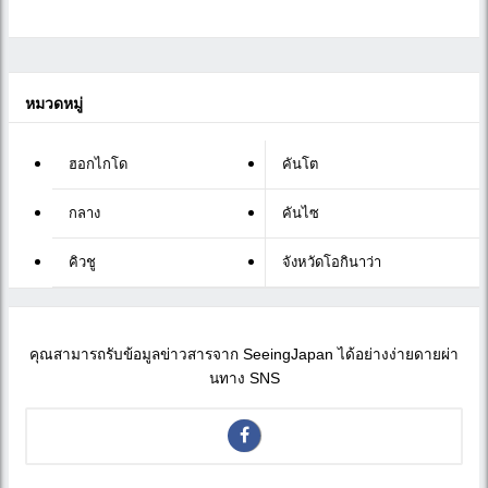
หมวดหมู่
ฮอกไกโด
คันโต
กลาง
คันไซ
คิวชู
จังหวัดโอกินาว่า
คุณสามารถรับข้อมูลข่าวสารจาก SeeingJapan ได้อย่างง่ายดายผ่า
นทาง SNS