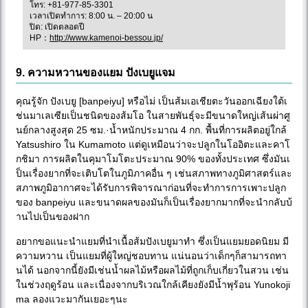
โทร: +81-977-85-3301
เวลาเปิดทำการ: 8:00 น. – 20:00 น
ปิด: เปิดตลอดปี
HP：
http://www.kamenoi-bessou.jp/
9. ความหวานของแยม ปังเบยูแจม
คุณรู้จัก ปังเบยู [banpeiyu] หรือไม่ เป็นส้มเอเชียตะวันออกเฉียงใต้เ
ช่นมาเลเซียเป็นชนิดของส้มโอ ในสายพันธุ์จะมีขนาดใหญ่เส้นผ่าศู
นย์กลางสูงสุด 25 ซม.·น้ำหนักประมาณ 4 กก. พื้นที่การผลิตอยู่ใกล้
Yatsushiro ใน Kumamoto แต่ดูเหมือนว่าจะปลูกในโออิตะและคาโ
กชิมา การผลิตในคุมาโมโตะประมาณ 90% ของทั้งประเทศ ซึ่งมันเ
ป็นเรื่องยากที่จะเติบโตในภูมิภาคอื่น ๆ เช่นสภาพทางภูมิศาสตร์และ
สภาพภูมิอากาศจะได้รับการพิจารณาก่อนที่จะทำการการเพาะปลูก
ของ banpeiyu และขนาดผลของมันก็เป็นเรื่องยากมากที่จะนำกลับบ้
านไปเป็นของฝาก
อยากขอแนะนำแยมที่นำเนื้อส้มปังเบยูมาทำ ซึ่งเป็นแยมยอดนิยม มี
ความหวาน เป็นแยมที่ผู้ใหญ่ชอบทาน แน่นอนว่าเด็กๆก็สามารถทา
นได้ นอกจากนี้ยังมีเช่นน้ำผลไม้หรือผลไม้ที่ถูกเก็บเกี่ยวในสวน เช่น
ในช่วงฤดูร้อน และเนื่องจากบริเวณใกล้เคียงยังมีน้ำพุร้อน Yunokoji
ma ลองแวะมากันเยอะๆนะ