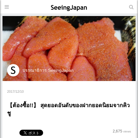
บรรณาธิการ SeeingJapan
2017/12/10
【ต้องซื้อ!!】 สุดยอดอันดับของฝากยอดนิยมจากคิว
ชู
2,675
views