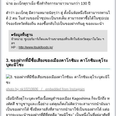
น่าย อะเบ็กคุราเม็ง ซึ่งทำกิจการมายาวนานกว่า 130 ปี
คำว่า อะเบ็กคุ มีความหมายนัยๆว่า คู่ ดั้งนั้นห้อหนึ่งจึงสามารถทานไ
ด้ 2 คน ในส่วนของน้ำซุปจะเป็นรสเค็ม สามารถหาซื้อได้ในซุปเปอ
ร์ของจังหวัดท้องถิ่น ลองซื้อกลับไปเป็นของฝากกันดู ของแนะนำ
■ข้อมูลพื้นฐาน
จำหน่าย: ซูเปอร์มาร์เก็ตและร้านขายของที่ระลึกในจังหวัดคุมาโมโตะ ฯ
ลฯ
HP：
http://www.itsukifoods.jp/
3. ของฝากที่มืชื่อเสียงของเมืองคาโกชิมะ คาโกชิมะคุโระ
บุตะมิโซะ
photo by nk10210606 / embedded from Instagram
เมื่อนึกถึงคุโระบุตะหรือเนื้อหมูดำของเมือง Kagoshima ก็จะนึกถึง ท
งคัตสึ ชาบูชาบูและเนื้อย่าง แต่คุณก็คงไม่คิดว่าจะสามารถนำมันมา
เป็นของฝากได้ ซึ่งมีหลายสิ่งที่สามารถนำมาใช้เป็นของฝากได้ แต่อ
ยากจะแนะนำของฝากที่ดีที่สุดคือ “หมูมิโซะ” เป็นหนึ่งในที่อยู่อาศัยที่