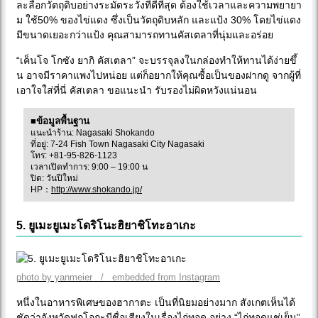
ละลือกวัตถุดิบอย่างระมัดระวังที่ดีที่สุด ต้องใช้เวลาและความพยายา
ม ใช้50% ของไข่แดง ซึ่งเป็นวัตถุดิบหลัก และแป้ง 30% โดยไข่แดง
มีขนาดเยอะกว่าแป้ง คุณสามารถทานคัสเตลาที่นุ่มและอร่อย
“เค็นโจ โกซัง ยากิ คัสเตลา” จะบรรจุลงในกล่องทำให้ทานได้ง่ายขึ้
น อาจมีราคาแพงไปหน่อย แต่ก็อยากให้คุณซื้อเป็นของฝากดู จากผู้ที่
เอาใจใส่ที่นี่ คัสเตลา ขอแนะนำ รับรองไม่ผิดหวังแน่นอน
■ข้อมูลพื้นฐาน
แนะนำร้าน: Nagasaki Shokando
ที่อยู่: 7-24 Fish Town Nagasaki City Nagasaki
โทร: +81-95-826-1123
เวลาเปิดทำการ: 9:00 – 19:00 น
ปิด: วันปีใหม่
HP：
http://www.shokando.jp/
5. ยูเมะยูเมะโดริโนะฮิยาชิโทะอาเกะ
photo by yanmeier / embedded from Instagram
หนึ่งในอาหารพิเศษของฮากาตะ เป็นที่นิยมอย่างมาก สังเกตเห็นได้
ชัดว่าจังหวัดฟุกุโอกะมีชื่อเสียงในเรื่องไก่ทอด อย่าง “ไก่ทอดแช่เย็น”