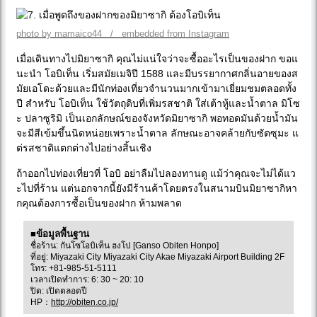
photo by mamaico44 / embedded from Instagram
เมื่อเดินทางไปมิยาซากิ คุณไม่แน่ใจว่าจะซื้ออะไรเป็นของฝาก ขอแ
นะนำ โอบิเท็น เริ่มสมัยเมจิปี 1588 และมีบรรยากาศกลิ่นอายของส
มัยเอโดะด้วยและมีนักท่องเที่ยวจำนวนมากเข้ามาเยี่ยมชมตลอดทั้ง
ปี สำหรับ โอบิเท็น ใช้วัตถุดิบที่เพิ่มรสชาติ ใส่เต้าหู้และน้ำตาล มิโซ
ะ ปลาซูริมิ เป็นเอกลักษณ์ของจังหวัดมิยาซากิ พอทอดมันด้วยน้ำมัน
จะมีสีเข้มขึ้นนิดหน่อยเพราะน้ำตาล ลักษณะอาจคล้ายกับซัตซุมะ แ
ต่รสชาติแตกต่างไปอย่างสิ้นเชิง
ถ้าออกไปท่องเที่ยวที่ โอบิ อย่าลืมไปลองทานดู แม้ว่าคุณจะไม่ได้แว
ะไปที่ร้าน แต่นอกจากนี้ยังมีร้านค้าโดยตรงในสนามบินมิยาซากิหา
กคุณต้องการซื้อเป็นของฝาก ห้ามพลาด
■ข้อมูลพื้นฐาน
ชื่อร้าน: กันโซโอบิเท็น ฮงโป [Ganso Obiten Honpo]
ที่อยู่: Miyazaki City Miyazaki City Akae Miyazaki Airport Building 2F
โทร: +81-985-51-5111
เวลาเปิดทำการ: 6: 30 ~ 20: 10
ปิด: เปิดตลอดปี
HP：
http://obiten.co.jp/