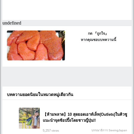
กด 『ถูกใจ』
หากคุณชอบบทความนี้
บทความยอดนิยมในหมวดหมู่เดียวกัน
【ห้ามพลาด】10 สุดยอดเอาท์เล็ท(Outlets)ในคิวชู
แนะนำจุดช้อปปิ้งโดยชาวญี่ปุ่น!!
5,257
บรรณาธิการ SeeingJapan
views