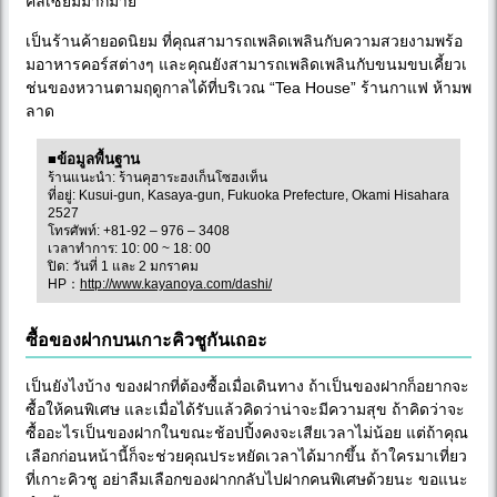
คลเซียมมากมาย
เป็นร้านค้ายอดนิยม ที่คุณสามารถเพลิดเพลินกับความสวยงามพร้อ
มอาหารคอร์สต่างๆ และคุณยังสามารถเพลิดเพลินกับขนมขบเคี้ยวเ
ช่นของหวานตามฤดูกาลได้ที่บริเวณ “Tea House” ร้านกาแฟ ห้ามพ
ลาด
■ข้อมูลพื้นฐาน
ร้านแนะนำ: ร้านคุฮาระฮงเก็นโซฮงเท็น
ที่อยู่: Kusui-gun, Kasaya-gun, Fukuoka Prefecture, Okami Hisahara
2527
โทรศัพท์: +81-92 – 976 – 3408
เวลาทำการ: 10: 00 ~ 18: 00
ปิด: วันที่ 1 และ 2 มกราคม
HP：
http://www.kayanoya.com/dashi/
ซื้อของฝากบนเกาะคิวชูกันเถอะ
เป็นยังไงบ้าง ของฝากที่ต้องซื้อเมื่อเดินทาง ถ้าเป็นของฝากก็อยากจะ
ซื้อให้คนพิเศษ และเมื่อได้รับแล้วคิดว่าน่าจะมีความสุข ถ้าคิดว่าจะ
ซื้ออะไรเป็นของฝากในขณะช้อปปิ้งคงจะเสียเวลาไม่น้อย แต่ถ้าคุณ
เลือกก่อนหน้านี้ก็จะช่วยคุณประหยัดเวลาได้มากขึ้น ถ้าใครมาเที่ยว
ที่เกาะคิวชู อย่าลืมเลือกของฝากกลับไปฝากคนพิเศษด้วยนะ ขอแนะ