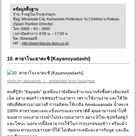
■ข้อมูลพื้นฐาน
ร้าน: ร้านยูโนะโกะสุเปนมูระ
ที่อยู่: Minamata City, Kumamoto Prefecture Yu Children’s Plateau
(Spain Pavilion Directly)
โทร: 0966 – 63 – 3900
เวลาเปิดทำการ: 8:00 น. – 17:00 น
ปิด: เปิดตลอดปี
HP：
http://www.fukuda-farm.co.jp/
10. คายาโนะยาดะชิ [Kayanoyadashi]
photo by akkoasoh / embedded from Instagram
คนที่รู้จัก “Kayado” ดูเหมือนว่ายังมีคนจำนวนมากสั่งซื้อทางอินเทอร์
เน็ต อย่าง พ่อครัว เชฟชองร้านอาหาร เพราะใช้งานง่าย และใช้วัต
ถดิบที่คัดสรรมาอย่างดี การผลิตจะใช้เกลือ Amakusanada น้ำทะเล
100% สาหร่ายทะเลจะแข็งแกร่งและรสชาติดี คุณสามารถนำไปที่
ของฝาก และสามารถนำไปประกอบอาหาร อย่าง มิโซะซุปหรือสตูว์
และโซบะ นอกจากนี้ยังสามารถใช้ในการปรุงรสของข้าว หรือแม้ว่
าคุณจะทานแบบธรรมดาก็ได้ ไม่เติมสารเคมีและสารกันบูด และมีแ