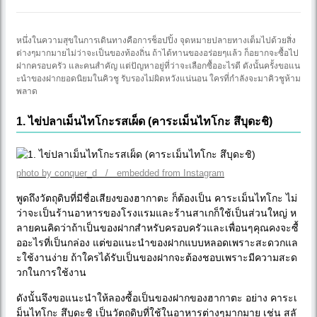
หนึ่งในความสุขในการเดินทางคือการช็อปปิ้ง จุดหมายปลายทางเต็มไปด้วยสิ่ง
ต่างๆมากมายไม่ว่าจะเป็นของท้องถิ่น ถ้าได้ทานของอร่อยๆแล้ว ก็อยากจะซื้อไป
ฝากครอบครัว และคนสำคัญ แต่ปัญหาอยู่ที่ว่าจะเลือกซื้ออะไรดี ดังนั้นครั้งขอแน
ะนำของฝากยอดนิยมในคิวชู รับรองไม่ผิดหวังแน่นอน ใครที่กำลังจะมาคิวชูห้าม
พลาด
1. ไข่ปลาเม็นไทโกะรสเผ็ด (คาระเม็นไทโกะ สึบุดะชิ)
photo by conquer_d / embedded from Instagram
พูดถึงวัตถุดิบที่มีชื่อเสียงของฮากาตะ ก็ต้องเป็น คาระเม็นไทโกะ ไม่
ว่าจะเป็นร้านอาหารของโรงแรมและร้านสาเกก็ใช้เป็นส่วนใหญ่ ห
ลายคนคิดว่าถ้าเป็นของฝากสำหรับครอบครัวและเพื่อนๆคุณคงจะซื้
ออะไรที่เป็นกล่อง แต่ขอแนะนำของฝากแบบหลอดเพราะสะดวกแล
ะใช้งานง่าย ถ้าใครได้รับเป็นของฝากจะต้องชอบเพราะมีความสะด
วกในการใช้งาน
ดังนั้นจึงขอแนะนำให้ลองซื้อเป็นของฝากของฮากาตะ อย่าง คาระเ
ม็นไทโกะ สึบุดะชิ เป็นวัตถุดิบที่ใช้ในอาหารต่างๆมากมาย เช่น สลั