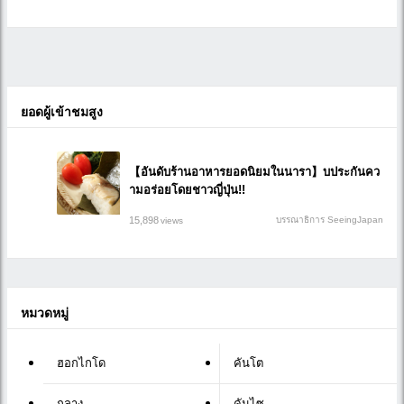
ยอดผู้เข้าชมสูง
【อันดับร้านอาหารยอดนิยมในนารา】บประกันคว
ามอร่อยโดยชาวญี่ปุ่น!!
15,898
บรรณาธิการ SeeingJapan
views
หมวดหมู่
ฮอกไกโด
คันโต
กลาง
คันไซ