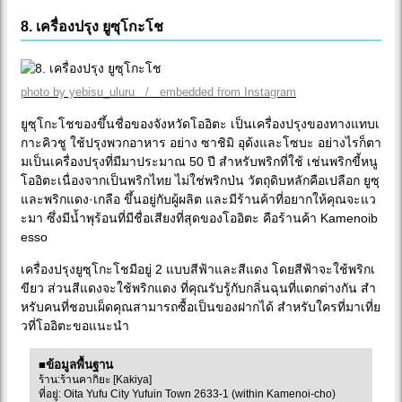
8. เครื่องปรุง ยูซุโกะโช
photo by yebisu_uluru / embedded from Instagram
ยูซุโกะโชของขึ้นชื่อของจังหวัดโออิตะ เป็นเครื่องปรุงของทางแทบเ
กาะคิวชู ใช้ปรุงพวกอาหาร อย่าง ซาชิมิ อุด้งและโซบะ อย่างไรก็ตา
มเป็นเครื่องปรุงที่มีมาประมาณ 50 ปี สำหรับพริกที่ใช้ เช่นพริกขี้หนู
โออิตะเนื่องจากเป็นพริกไทย ไม่ใช่พริกป่น วัตถุดิบหลักคือเปลือก ยูซุ
และพริกแดง·เกลือ ขึ้นอยู่กับผู้ผลิต และมีร้านค้าที่อยากให้คุณจะแว
ะมา ซึ่งมีน้ำพุร้อนที่มีชื่อเสียงที่สุดของโออิตะ คือร้านค้า Kamenoib
esso
เครื่องปรุงยูซุโกะโชมีอยู่ 2 แบบสีฟ้าและสีแดง โดยสีฟ้าจะใช้พริกเ
ขียว ส่วนสีแดงจะใช้พริกแดง ที่คุณรับรู้กับกลิ่นฉุนที่แตกต่างกัน สำ
หรับคนที่ชอบเผ็ดคุณสามารถซื้อเป็นของฝากได้ สำหรับใครที่มาเที่ย
วที่โออิตะขอแนะนำ
■ข้อมูลพื้นฐาน
ร้าน:ร้านคากิยะ [Kakiya]
ที่อยู่: Oita Yufu City Yufuin Town 2633-1 (within Kamenoi-cho)