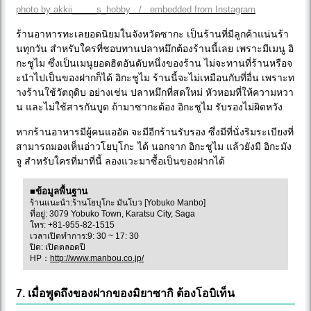
photo by akkii_____s_hobby / embedded from Instagram
ร้านอาหารทะเลยอดนิยมในจังหวัดซากะ เป็นร้านที่มีลูกค้าแน่นร้า
นทุกวัน สำหรับใครที่ชอบทานปลาหมึกต้องร้านนี้เลย เพราะมีเมนู อิ
กะชูไม ซึ่งเป็นเมนูยอดฮิตอันดับหนึ่งของร้าน ไม่จะทานที่ร้านหรือจ
ะนำไปเป็นของฝากก็ได้ อิกะชูไม ร้านนี้จะไม่เหมือนกับที่อื่น เพราะท
างร้านใช้วัตถุดิบ อย่างเช่น ปลาหมึกที่สดใหม่ หัวหอมที่ให้ความหวา
น และไม่ใช้สารกันบูด ถ้ามาซากะต้อง อิกะชูไม รับรองไม่ผิดหวัง
หากร้านอาหารมีผู้คนแออัด จะมีอีกร้านรับรอง ซึ่งมีที่นั่งริมระเบียงที่
สามารถมองเห็นอ่าวโยบุโกะ ได้ นอกจาก อิกะชูไม แล้วยังมี อิกะมัง
จู สำหรับใครที่มาที่นี้ ลองแวะมาซื้อเป็นของฝากได้
■ข้อมูลพื้นฐาน
ร้านแนะนำ:ร้านโยบุโกะ มันโบว [Yobuko Manbo]
ที่อยู่: 3079 Yobuko Town, Karatsu City, Saga
โทร: +81-955-82-1515
เวลาเปิดทำการ:9: 30 ~ 17: 30
ปิด: เปิดตลอดปี
HP：
http://www.manbou.co.jp/
7. เมื่อพูดถึงของฝากของมิยาซากิ ต้องโอบิเท็น