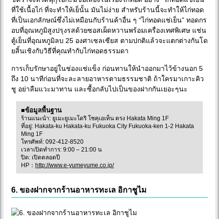
ที่ใช้เนื้อไก่ ที่จะทำให้เย็นั้น มันไม่ง่าย สำหรับร้านนี้จะทำให้ไก่ทอด
ที่เป็นเอกลักษณ์ซึ่งไม่เหมือนกับร้านค้าอื่น ๆ “ไก่ทอดแช่เย็น” ทอดกร
อบที่อุณหภูมิสูงปรุงรสด้วยซอสเผ็ดหวานพร้อมเครื่องเทศพิเศษ แช่น
ตู้เย็นที่อุณหภูมิลบ 25 องศาเซลเซียส ตามปกติแล้วจะแตกต่างกันโด
ยสิ้นเชิงกับวิธีที่คุณทำกับไก่ทอดธรรมดา
การเก็บรักษาอยู่ในช่องแช่แข็ง ก่อนทานให้นำออกมาไว้ข้างนอก 5
ถึง 10 นาทีก่อนที่จะละลายอาหารตามธรรมชาติ ถ้าใครมาเกาะคิว
ชู อย่าลืมแวะมาทาน และซื้อกลับไปเป็นของฝากกันเยอะๆนะ
■ข้อมูลพื้นฐาน
ร้านแนะนำ: ยูเมะยูเมะโดริ โชคุเอเท็น ตรง Hakata Ming 1F
ที่อยู่: Hakata-ku Hakata-ku Fukuoka City Fukuoka-ken 1-2 Hakata
Ming 1F
โทรศัพท์: 092-412-8520
เวลาเปิดทำการ: 9:00 – 21:00 น
ปิด: เปิดตลอดปี
HP：
http://www.e-yumeyume.co.jp/
6. ของฝากจากร้านอาหารทะเล อิกาชูไม