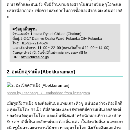
ด พาสต้าและมันฝรั่ง ซึ่งมีร้านขายของฝากในสนามบินฟุกุโอกะแล
ะสถานีฮากาตะ เพื่อความสะดวกในการซื้อของฝากขณะเดินทางกลั
บ
■ข้อมูลพื้นฐาน
ร้านแนะนำ: Hakata Ryotei Chikae (Chakae)
ที่อยู่: 2-2-17 Daimyo Osaka Ward, Fukuoka City, Fukuoka
โทร: +81-92-721-4624
เวลาเปิดทำการ: 11: 00 ~ 22: 00 (กลางวันตั้งแต่ 11: 00 ~ 14: 00)
วันหยุดประจำปี: วันขึ้นปีใหม่·เทศกาลบอนเฟสติวัล
HP：
http://chikae.co.jp/
2. อะเบ็กคุราเม็ง [Abekkuraman]
photo by utachang / embedded from Instagram
เมื่อพูดถึงราเม็ง ของท้องถิ่นบนแทบเกาะคิวซู แน่นอนว่าจะต้องนึกถึ
ง คุมะโมโตะ ราเม็ง ที่มีลักษณะและรสชาติที่มีความเป็นเอกลักษณ์
ของจังหวัดคุมาโมโตะ และเป็นที่นิยมสำหรับนักท่องเที่ยว และสำห
รับรสชาติที่เป็นเอกลักษณ์ของท้องถิ่น แต่ว่าในจังหวัดอื่นบนแทบเกา
ะคิวชูนั้นอาจจะหาทานได้ยาก ทางคุมาโมโตะ จึงเริ่มผลิตและจำห