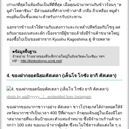
เก่าแก่ที่สุดในท้องถิ่นเป็นที่ดีที่สุด เมื่อคุณนำมาทานกับข้าวร้อนๆ “ห
มูดำโคคาชิมะ” มีส่วนผสมที่ทำจากข้าวสาลี เกลือ ถั่วเหลือง หมูดำ
mujหั่นเป็นชิ้นเหมาะสำหรับการรับประทาน
นอกจากข้าวแล้วให้ทานกับแตงกวาและกะหล่ำปลีพร้อมกับโซจู ผส
มกับมายองเนสและผัก เนื่องจากมีผู้ขายแล้วยังมีร้านค้าขนาดใหญ่
ลองซื้อไปเป็นของฝากจาก Kyushu Kagoshima ดู ห้ามพลาด
■ข้อมูลพื้นฐาน
จำหน่าย: ร้านขายของที่ระลึกรายใหญ่ในจังหวัดคะโงะชิมะ ฯลฯ
HP：
http://kinkoshoyu.ocnk.net/
4. ของฝากยอดนิยมคัสเตลา (เค็นโจ โกซัง ยากิ คัสเตลา)
photo by walllyyyyy / embedded from Instagram
ของฝากของนากาซาวาอย่าง คัสเตลา ชาวโปรตุเกสได้ถ่ายทอดให้จั
งหวัดนากาซากิเป็นเวลา 400 ปีที่ผ่านมา ถ้าคุณเดินอยู่ในเมืองมีโอก
าสมากมายที่จะเห็นป้ายและตัวแทนจำหน่าย ซึ่งมีจำนวนร้านค้ามา
กกว่า 100 แห่ง ขอแนะนำจากผู้ผลิต ซึ่งจะไม่ใช้สารเติมแต่งใด ๆ แ