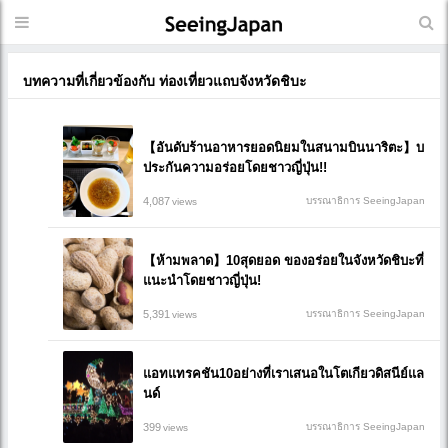
บทความที่เกี่ยวข้องกับ ท่องเที่ยวแถบจังหวัดชิบะ
【อันดับร้านอาหารยอดนิยมในสนามบินนาริตะ】บ
ประกันความอร่อยโดยชาวญี่ปุ่น!!
4,087
บรรณาธิการ SeeingJapan
views
【ห้ามพลาด】10สุดยอด ของอร่อยในจังหวัดชิบะที่
แนะนำโดยชาวญี่ปุ่น!
5,391
บรรณาธิการ SeeingJapan
views
แอทแทรคชัน10อย่างที่เราเสนอในโตเกียวดิสนีย์แล
นด์
399
บรรณาธิการ SeeingJapan
views