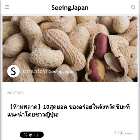
บรรณาธิการ SeeingJapan
2017/07/01
【ห้ามพลาด】10สุดยอด ของอร่อยในจังหวัดชิบะที่
แนะนำโดยชาวญี่ปุ่น!
5,391
views