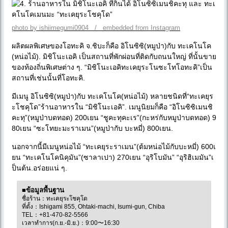
photo by ishiimegumi0904 / embedded from Instagram
ผลิตผลพิเศษของโอทะคิ จ.ชิบะก็คือ อิโนซิซิ(หมูป่า)กับ ทะเคโนโค
(หน่อไม้). มิชิโนะเอคิ เป็นสถานที่พักผ่อนที่ติดกับถนนใหญ่ ที่นั้นขาย
ของท้องถิ่นพิเศษต่าง ๆ. “มิชิโนะเอคิทะเคยุระโนซะโทโอทะคิ”เป็น
สถานที่เช่นนั้นที่โอทะคิ.
มีเมนู อิโนซิซิ(หมูป่า)กับ ทะเคโนโค(หน่อไม้) หลายชนิดที่“ทะเคยุร
ะโชคุโด”ร้านอาหารใน “มิชิโนะเอคิ”. เมนูนิยมก็คือ “อิโนซิซิเมนชิ
คะทุ”(หมูป่าบดทอด) 200เยน “ชูคะทุคะเร”(กะหร่กับหมูป่าบดทอด) 9
80เยน “ซะโทยะมะราเมน”(หมูป่ากับ บะหมี่) 800เยน.
นอกจากนี้มีเมนูหน่อไม้ “ทะเคยุระราเมน”(ต้มหน่อไม้กับบะหมี่) 600เ
ยน “ทะเคโนโคนิคุมัน”(ซาลาเปา) 270เยน “อุริโบมัน” “อุริฮิเมมัน”เ
ป็นต้น.อร่อยแน่ ๆ.
■ข้อมูลพื้นฐาน
ชื่อร้าน：ทะเคยุระโชคุโด
ที่ตั้ง：Ishigami 855, Ohtaki-machi, Isumi-gun, Chiba
TEL：+81-470-82-5566
เวลาทำการ(ก.ย.-มิ.ย.)：9:00〜16:30