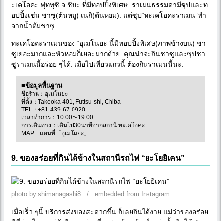
ะเคโอคะ ฟุททุซิ จ.ชิบะ ที่มีทอปปิ้งพิเศษ. ราเมนธรรมดามีซุปและท
อปปิ้งเช่น ชาซู(ต้นหมู) เนกิ(ต้นหอม). แต่ซุป“ทะเคโอคะราเมน”ทำ
จากน้ำต้มชาซู.
ทะเคโอคะราเมนของ “อุเมโนยะ”นี้มีทอปปิ้งพิเศษ(ภาพข้างบน) ชา
ซูเยอะมากและหัวหอมก็เยอะมากด้วย. คุณน่าจะกินชาซูและซุปชา
ซูราเมนนี้อร่อย ๆได้. เมื่อไปเที่ยวแถวนี้ ต้องกินราเมนนี้นะ.
■ข้อมูลพื้นฐาน
ชื่อร้าน：อุเมโนยะ
ที่ตั้ง：Takeoka 401, Futtsu-shi, Chiba
TEL：+81-439-67-0920
เวลาทำการ：10:00〜19:00
การเดินทาง：เดินไป30นาทีจากสถานี ทะเคโอคะ
MAP：
แผนที่「อุเมโนยะ」
9. ของอร่อยที่กินได้ข้างในสถานีรถไฟ “ยะโยยิเคน”
photo by shimanagashi8 / embedded from Instagram
เมื่อเร็ว ๆนี้ บริการส่งของสะดวกขึ้น ก็เลยกินได้งาย แม่ว่าของอร่อย