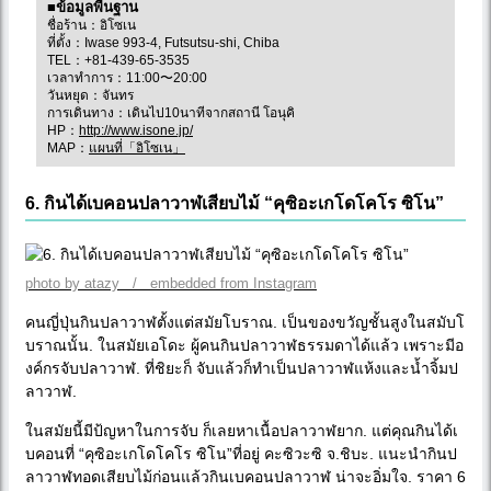
■ข้อมูลพื้นฐาน
ชื่อร้าน：อิโซเน
ที่ตั้ง：Iwase 993-4, Futsutsu-shi, Chiba
TEL：+81-439-65-3535
เวลาทำการ：11:00〜20:00
วันหยุด：จันทร
การเดินทาง：เดินไป10นาทีจากสถานี โอนุคิ
HP：
http://www.isone.jp/
MAP：
แผนที่「อิโซเน」
6. กินได้เบคอนปลาวาฬเสียบไม้ “คุซิอะเกโดโคโร ซิโน”
photo by atazy / embedded from Instagram
คนญี่ปุ่นกินปลาวาฬตั้งแต่สมัยโบราณ. เป็นของขวัญชั้นสูงในสมับโ
บราณนั้น. ในสมัยเอโดะ ผู้คนกินปลาวาฬธรรมดาได้แล้ว เพราะมีอ
งค์กรจับปลาวาฬ. ที่ชิยะก็ จับแล้วก็ทำเป็นปลาวาฬแห้งและน้ำจิ้มป
ลาวาฬ.
ในสมัยนี้มีป้ญหาในการจับ ก็เลยหาเนื้อปลาวาฬยาก. แต่คุณกินได้เ
บคอนที่ “คุซิอะเกโดโคโร ซิโน”ที่อยู่ คะซิวะซิ จ.ชิบะ. แนะนำกินป
ลาวาฬทอดเสียบไม้ก่อนแล้วกินเบคอนปลาวาฬ น่าจะอิ่มใจ. ราคา 6