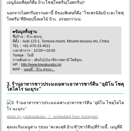
เมนูนิยมที่สุดก็คือ บิวะโซฟุโทครีม(ไอศกรีม)!
นอกจากไอศกรีมธรรมดานี้ มีของพิเศษก็คือ “โชเพรมิอัมบิวะฮะโซฟุ
โทครีม”ที่มีทอปปิ้งผลไม้ บิวะ. อร่อยกว่าแน่.
■ข้อมูลพื้นฐาน
ชื่อร้าน：บิวะ คุระบุ
ที่ตั้ง：Aoki 123-1, Tomiura-machi, Minami-bousou-shi, Chiba
TEL：+81-470-33-4611
เวลาทำการ：10:00〜18:00
วันหยุด：ไม่มี
การเดินทาง：เดินไป15นาทีจากสถานี โทมิอุระ
HP：
http://www.biwakurabu.jp/
MAP：
แผนที่「บิวะ คุระบุ」
3. ร้านอาหารชาวประมงเฉพาะอาหารซาร์ดีน “อุมิโน โชคุ
โดโคโร นะมุระ”
photo by yutakatakubo / embedded from Instagram
คุณจะกินเมนูต่าง ๆของ “คะทะคุทิ อิวะซิ”(ซาร์ดีน)ที่ร้านนี้. เมนูที่มี