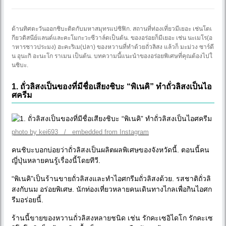
ด้านทิศตะวันออกชิบะติดกับมหาสมุทรแปซิฟิก. สถานที่ท่องเที่ยวมีเยอะ เช่นโตเ
กียวดิสนีย์แลนด์และคะโมกะวะซีวาล์ดเป็นต้น. ของอร่อยก็มีเยอะ เช่น นะเมโร(อ
าหารชาวประมง) ฮะคะริเม(ปลา) ของหวานที่ทำด้วยถั่วลิสง แล้วก็ มะม่วง ซาร์ดี
น อุนะกิ อะนะโก ราเมน เป็นต้น. บทความนี้แนะนำของอร่อยพิเศษที่คุณต้องไปใ
นชิบะ.
1. ถั่วลิสงเป็นของที่มีชื่อเสียงชิบะ “พิเนคิ” ทำถั่วลิสงเป็นไอ
ศครีม
photo by kei693 / embedded from Instagram
คนชิบะบอกบ่อยว่าถั่วลิสงเป็นผลิตผลพิเศษของจังหวัดนี้. ตอนนี้คน
ญี่ปุ่นหลายคนรู้เรื่องนี้โดยทีวี.
“พิเนคิ”เป็นร้านขายถั่วลิสงและทำไอศกรีมถั่วลิสงด้วย. รสชาติถั่วลิ
สงกับนม อร่อยพิเศษ. นักท่องเที่ยวหลายคนเดินทางไกลเพื่อกินไอศก
รีมอร่อยนี้.
ร้านนี้ขายของหวานถั่วลิสงหลายชนิด เช่น รักคะเซอิไดโก รักคะเซ