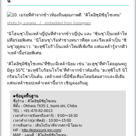
น”
photo by supapa / embedded from Instagram
“นิโฮนชุ”เป็นเหล้าญี่ปุ่นที่ทำจากข้าวญี่ปุ่น และ “ซินชุ”เป็นเหล้าให
ม่ที่อร่อยพิเศษ. “นิโฮนชุ”เริ่มทำช่วงหนาวที่สุด และรีดเหล้าเป็น “ซิ
นชุ”ฤดูหนาว. “ฮะทุซิโบริ”เป็นเหล้าใหม่ที่เพิ่งรีด แฟนเหล้ารู้จากดีว่
าเหล้านี้อร่อยพิเศษ.
“คิโดอิซุมิซิยุโซเทน”ที่ชิบะมีเหล้านิยม เช่น “อะฮุซุ”ที่ทำโดยอุณหภู
มิสูง 55℃ “ฮะทุซิโบริฮนโจโซ”ที่ทำจากข้าวท้องถิ่น “ฮะทุซิโบริ นิโ
กริฮนโจโซ”เป็นต้น. เหล้าเหล่านี้มีชื่อเสียงโดยนิตยสารและมีเดีย.
แฟนเหล้าชอปเหล้าเหล่านี้มาก เชิญลองกินดู.
■ข้อมูลพื้นฐาน
ชื่อร้าน：คิโดอิซุมิซิยุโซเทน
ที่ตั้ง：Ohhara 7635-1, Isumi-shi, Chiba
TEL：+81-470-62-0013
เวลาทำการ(จันทรถึงเสาร์)：9:00〜16:30
เวลาทำการ(อาทิตย์)：10:00〜15:00
การเดินทาง：เดินไป5นาทีจากสถานี โอฮะระ
HP：
http://kidoizumi.jpn.com/
MAP：
แผนที่「คิโดอิซุมิซิยุโซเทน」