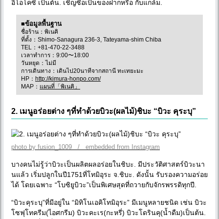
อิโอโคซิ เป็นต้น. เชิญซื้อเป็นของฝากหรือ กับแกล้ม.
■ข้อมูลพื้นฐาน
ชื่อร้าน：พิเนคิ
ที่ตั้ง：Shimo-Sanagura 236-3, Tateyama-shim Chiba
TEL：+81-470-22-3488
เวลาทำการ：9:00〜18:00
วันหยุด：ไม่มี
การเดินทาง：เดินไป20นาทีจากสถานี ทะเทยะมะ
HP：
http://kimura-honpo.com/
MAP：
แผนที่「พิเนคิ」
2. เมนูอร่อยต่าง ๆที่ทำด้วยบิวะ(ผลไม้)ชิบะ “บิวะ คุระบุ”
photo by fusion_1009 / embedded from Instagram
บางคนไม่รู้ว่าบิวะเป็นผลิตผลอร่อยในชิบะ. มีประวัติศาสตร์บิวะนา
นแล้ว เริ่มปลูกในปี1751ที่โทมิอุระ จ.ชิบะ. ดังนั้น รับรองความอร่อย
ได้ โดยเฉพาะ “โบซิยูบิวะ”เป็นพิเศษสุดที่ถวายกับจักรพรรดิทุกปี.
“บิวะคุระบุ”ที่มีอยู่ใน “มิทิโนเอคิโทมิอุระ” มีเมนูหลายชนิด เช่น บิวะ
โซฟุโทครีม(ไอศกรีม) บิวะคะเร(กะหรี่) บิวะโดรินคุ(น้ำดืม)เป็นต้น.