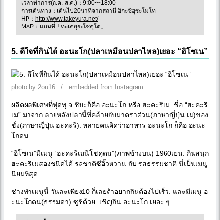
เวลาทำการ(ก.ค.-ส.ค.)：9:00〜18:00
การเดินทาง：เดินไป20นาทีจากสถานี ฮิกะซิฮุซะโมโท
HP：
http://www.takeyura.net/
MAP：
แผนที่「ทะเคยุระโชคุโด」
5. ดีใจที่กินได้ อะนะโก(ปลาเหมือนปลาไหล)เยอะ “อิโซเน”
photo by 2ou16 / embedded from Instagram
ผลิตผลพิเศษที่ฟุดทุ จ.ชิบะก็คือ อะนะโก หรือ ฮะคะริเม. ชื่อ “ฮะคะริ
เม” มาจาก ลายหลังปลานี้ที่คล้ายกับมาตราส่วน(ภาษาญี่ปุ่น เม)ของ
ชั่ง(ภาษาญี่ปุ่น ฮะคะริ). หลายคนคิดว่าอาหาร อะนะโก ก็คือ อะนะ
โกดน.
“อิโซเน”มีเมนู “ฮะคะริเมนิโชคุดน”(ภาพข้างบน) 1960เยน. กินสนุก
ฮะคะริเมสองชนิดได้ รสชาติซีอิ๊วหวาน กับ รสธรรมชาติ นี่เป็นเมนู
นิยมที่สุด.
ช่างทำเมนูนี้ วันละเพียง10 ก็เลยถ้าอยากกินต้องไปเร็ว. และมีเมนู อ
ะนะโกดน(ธรรมดา) ซูชิด้วย. เชิญกิน อะนะโก เยอะ ๆ.