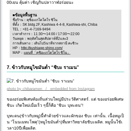
00เยน คุ้มค่า เชิญกินปลาวาฬอร่อยนะ
■ข้อมูลพื้นฐาน
ชื่อร้าน：คุซิอะเกโดโคโร ซิโน
ที่ตั้ง：SK bldg.2F, Kashiwa 4-4-8, Kashiwa-shi, Chiba
TEL：+81-4-7169-9494
เวลาทำการ：11:30〜14:00 / 17:00〜22:00
วันหยุด：พฤหัสในสุดสัปดาห์ที่2และ3
การเดินทาง：เดินไป5นาทีจากสถานี คะซิวะ
HP：
http://kushiage-shino.com/
MAP：
แผนที่「คุซิอะเกโดโคโร ซิโน」
7. ข้าวกับหมูไขมันต่ำ “ชิบะ ราเมน”
photo by chibaramen / embedded from Instagram
ของอร่อยพิเศษท้องถิ่นส่วนใหญ่มีประวัติศาสตร์. แต่ ของอร่อยพิเศษ
ชิบะ เกิดใหม่เมื่อเร็ว ๆนี้ก็คือ “ชิบะ บุทะดน”!
บุทะดน(ข้าวกับหมู)นี้ทำด้วยข้าวและผักของ ชิบะ เท่านั้น. เนื้อหมูเป็
น “โนนเมทะโพคุ”(หมูไขมันต่ำ)ที่มหาวิทยาลัยชิบะผลิต. หมูนั้นใช้เ
วลา10ปีเพื่อผลิต.