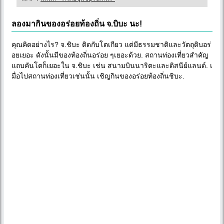
ลองมากินของอร่อยท้องถิ่น จ.บิบะ นะ!
คุณคิดอย่างไร? จ.ชิบะ ติดกับโตเกียว แต่มีธรรมชาติและวัตถุดิบอร่
อยเยอะ ดังนั้นมีของท้องถิ่นอร่อย ๆเยอะด้วย. สถานท่องเที่ยวสำคัญ
แถบคันโตก็เยอะใน จ.ชิบะ เช่น สนามบินนาริตะและดิสนีย์แลนด์. เ
มื่อไปสถานท่องเที่ยวเช่นนั้น เชิญกินของอร่อยท้องถิ่นชิบะ.