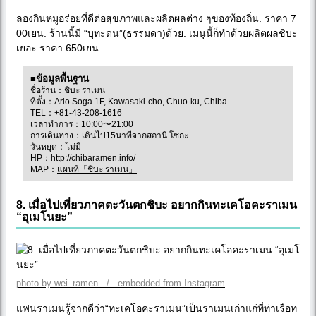
ลองกินหมูอร่อยที่ดีต่อสุขภาพและผลิตผลต่าง ๆของท้องถิ่น. ราคา 7
00เยน. ร้านนี้มี “บุทะดน”(ธรรมดา)ด้วย. เมนูนี้ก็ทำด้วยผลิตผลชิบะ
เยอะ ราคา 650เยน.
■ข้อมูลพื้นฐาน
ชื่อร้าน：ชิบะ ราเมน
ที่ตั้ง：Ario Soga 1F, Kawasaki-cho, Chuo-ku, Chiba
TEL：+81-43-208-1616
เวลาทำการ：10:00〜21:00
การเดินทาง：เดินไป15นาทีจากสถานี โซกะ
วันหยุด：ไม่มี
HP：
http://chibaramen.info/
MAP：
แผนที่「ชิบะ ราเมน」
8. เมื่อไปเที่ยวภาคตะวันตกชิบะ อยากกินทะเคโอคะราเมน
“อุเมโนยะ”
photo by wei_ramen / embedded from Instagram
แฟนราเมนรู้จากดีว่า“ทะเคโอคะราเมน”เป็นราเมนเก่าแก่ที่ท่าเรือท