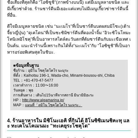
ชื่อเสียงที่สุดก็คือ “โอซิซูชิ”(ภาพข้างบนนี้) แต่มีเมนูหลายชนิด และ
มีเกี๊ยวซ่าด้วย. ร้านซาร์ดีนมีเยอะแต่แทบไม่มีเมนูเกี๊ยวซ่าซาร์ดีนนี้
ที่อื่น.
ดีใจมีเมนูหลายชนิด เช่น “นะเมโร”ที่เป็นซาร์ดีนบดผสมมิโซะ(เต้าเ
จี้ยวญี่ปุ่น) “ดุเคโดน”ที่เป็นซะซิมิซาร์ดีนที่ดองน้ำจิ้ม “อิวะซิโนโทมะ
โทนิเทอิโชคุ”ที่เป็นอาหารสไตล์ตะวันตกที่ต้มซาร์ดีนกับมะเขือเทศ เ
ป็นต้น. แนะนำร้านนี้เพราะกินได้ทั้ง“นะเมโร”กับ “โอซิซูชิ”ที่เป็นอา
หารอร่อยพิเศษสุดในชิบะ.
■ข้อมูลพื้นฐาน
ชื่อร้าน：อุมิโน โชคุโดโคโร นะมุระ
ที่ตั้ง：Kaihotsu 196-1, Wada-cho, Minami-bousou-shi, Chiba
TEL：+81-470-47-5477
เวลาทำการ：11:00〜16:00
วันหยุด：พุธ
การเดินทาง：เดินไป15นาทีจากสถานี มินามิมิฮะระ
HP：
http://www.algamarina.jp/
MAP：
แผนที่「อุมิโน โชคุโดโคโร นะมุระ」
4. ร้านอาหารใน มิชิโนะเอคิ ที่กินได้ อิโนซิซิเมนชิคะทุ แล
ะ ทะเคโนโคเมนมะ “ทะเคยุระโชคุโด”