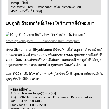
วันหยุด：ไม่มี
การเดินทาง：เดิน 1นาทีจากสถานีรถไฟTenmonkan-tōri
MAP：
แผนที่ไปยัง “กะรุฮุ“
10. ถูกดี! ถ้าอยากกินอิ่มใจพอใจ ร้าน“ราเม็งโทอุเกะ“
photo by kanaigoto01 / embedded from Instagram
ขับรถ3kmจากสถานีHyokiyama มีร้าน“ราเม็งโทอุเกะ“ สั่งราเม็งแล้
ว คุณจะตกใจแน่ เพราะราเม็งพิเศษราคา¥650 ถูกมาก! ราเม็งเล็กก็
¥550 เพิ่ม¥100แล้วจะเป็นราเม็งพิเศษ นอกจากนี้ ชาชูเม็งก็ใส่หมูช
าชูเยอะมาก หนามาก หลายใบ คุณจะอิ่มใจพอใจเป็นแน่
และ ที่นี่มีราเม็งมิโซะด้วย ขอเชิญไปร้านนี้! ถ้าคุณอยากกินจนถึงอิ่ม
สุดๆ ต้องไปที่นี่นะครับ!
■ข้อมูลพื้นฐาน
ชื่อร้าน：Ramen Touge(ラーメン峠)
ที่อยู่：308-3 Mizobecyoufumoto Kirishima-shi,Kagoshima-ken
โทร：+81-99-558-4408
เวลาทำการ：11:00～15:00
วันหยุด：วันอาทิตย์