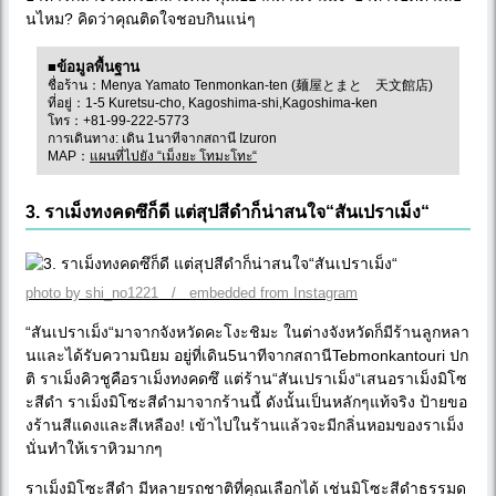
นไหม? คิดว่าคุณติดใจชอบกินแน่ๆ
■ข้อมูลพื้นฐาน
ชื่อร้าน：Menya Yamato Tenmonkan-ten (麺屋とまと 天文館店)
ที่อยู่：1-5 Kuretsu-cho, Kagoshima-shi,Kagoshima-ken
โทร：+81-99-222-5773
การเดินทาง: เดิน 1นาทีจากสถานี Izuron
MAP：
แผนที่ไปยัง “เม็งยะ โทมะโทะ“
3. ราเม็งทงคดซึก็ดี แต่สุปสีดำก็น่าสนใจ“สันเปราเม็ง“
photo by shi_no1221 / embedded from Instagram
“สันเปราเม็ง“มาจากจังหวัดคะโงะชิมะ ในต่างจังหวัดก็มีร้านลูกหลา
นและได้รับความนิยม อยู่ที่เดิน5นาทีจากสถานีTebmonkantouri ปก
ติ ราเม็งคิวชูคือราเม็งทงคดซึ แต่ร้าน“สันเปราเม็ง“เสนอราเม็งมิโซ
ะสีดำ ราเม็งมิโซะสีดำมาจากร้านนี้ ดังนั้นเป็นหลักๆแท้จริง ป้ายขอ
งร้านสีแดงและสีเหลือง! เข้าไปในร้านแล้วจะมีกลิ่นหอมของราเม็ง
นั่นทำให้เราหิวมากๆ
ราเม็งมิโซะสีดำ มีหลายรถชาติที่คุณเลือกได้ เช่นมิโซะสีดำธรรมด