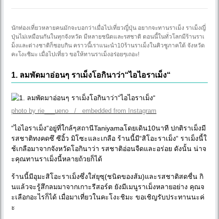
นักท่องเที่ยวหลายคนมักจะบอกว่าเมื่อไปเที่ยวญี่ปุ่น อยากจะทานราเม็ง ราเม็งญี่
ปุ่นไม่เหมือนกันในทุกจังหวัด มีหลายชนิดและรสชาติ ตอนนี้ในทั่วโลกมีร้านราเ
ม็งและต่างชาติก็ชอบกิน คราวนี้เราแนะนำ10ร้านราเม็งในคิวชูภาคใต้ จังหวัด
คะโงะชิมะ เมื่อไปเที่ยว ขอให้ทานราเม็งอร่อยๆเถอะ!
1. ลมพัดมาอ่อนๆ ราเม็งโอกินาว่า“ไอไอราเม็ง“
photo by rie___ueno / embedded from Instagram
“ไอไอราเม็ง“อยู่ที่ใกล้ๆสถานีTaniyamaโดยเดิน10นาที ปกติราเม็งมี
รสชาติทงคดซึ ซีอิ้ว มิโซะและเกลือ ร้านนี้มี“สิโอะราเม็ง“ ราเม็งนี้ใ
ช้เกลือมาจากจังหวัดโอกินาว่า รสชาติอ่อนจืดและอร่อย ดังนั้น น่าจ
ะคุณทานราเม็งนี้หลายถ้วยก็ได้
ร้านนี้มีอุมะสิโอะราเม็งซึ่งใส่ยุซุ(ชนิดของส้ม)และรสชาติสดชื่น กิ
นแล้วจะรู้สึกลมมาจากเกาะรีสอร์ต ยังมีเมนูราเม็งหลายอย่าง คุณจ
ะเลือกอะไรก็ได้ เมื่อมาเที่ยวในคะโงะชิมะ ขอเชิญรับประทานนะค่
ะ