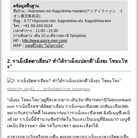
■ข้อมูลพื้นฐาน
ชื่อร้าน：Aiairamen ion Kagoshima maeten(アイアイラーメン イ
オン鹿児島前店)
ที่อยู่：3-77 Higozumi-cho, Kagoshima-shi, Kagoshima-ken
โทร：+81-99-260-0024
เวลาทำการ：11:00～21:00
การเดินทาง: เดิน 10 นาทีจากสถานี Taniyama
HP：
http://www.aiaira-men.com/
MAP：
แผนที่ไปยัง “ไอไอราเม็ง“
2. ราเม็งอิตตาเลี่ยน? ทำได้ราเม็งแปลกดี“เม็งยะ โทมะโท
ะ“
photo by ohg42 / embedded from Instagram
“เม็งยะ โทมะโทะ“อยู่ที่สะดวกมาก เดิน3นาทีจากสถานีTebmonkant
ouri ราเม็งนี้รสชาติอิตตาเลี่ยน ราเม็ง+มะเขือเทศ ปกติมะเขือเทศเ
หมาะกับสปาเก็ตตี้ ไม่เคยมาก่อนว่าราเม็งมะเขือเทศ ยังมีเมนูซึเคเม็
งด้วย! ราเม็งนี้มีจำนวนขีดจำกัดในวันและเป็นเมนูที่นิยมมาก เมนูซึ
เคเม็ง มีธรรมดา เผ็ด รสใบกะเพรา คุณจะเลือกได้
อาหารกลางวันหรือกลางคืน คุณอยากทานราเม็ง+อาหารอิตตาเลี่ย