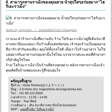
8. สามารถทานราเม็งของคุณยาย น้ำสุปใสๆอร่อยมาก“โฮ
ริเอะราเม็ง“
photo by timmoko / embedded from Instagram
เราแนะนำร้านราเม็งที่ความลับ ร้าน“โฮริเอะราเม็ง“อยู่ที่เดิน3นาที
จากสถานีIzurodori เริ่มร้านตั้งแต่สมัยก่อน เจ้าของร้านเป็นคุณยาย
ที่น่ารัก ทำกันคนเดียว คุณได้ลิ้มรสใจดี เมื่อเราไปร้านอาหาร ไม่ใช่
แค่อยากกินอาหารอร่อยเท่านั้นใช่ไหม บรรยากาศและคนที่ทำอาหา
รก็สำคัญใช่ไหม
ร้าน“โฮริเอะราเม็ง“เป็นร้านที่ครบทุกอย่าง หลังจากทานราเม็งแล้ว
คุณคิดถึงบ้านพ่อแม่และรู้สึกอบอุ่นใจ
■ข้อมูลพื้นฐาน
ชื่อร้าน：Horie Ramen(ほりえラーメン)
ที่อยู่：2-8 Horie cho, Kagoshima-shi,Kagoshima-ken
โทร：+81-99-222-8569
เวลาทำการ：11:00～14:00
วันหยุด：วันอาทิตย์
การเดินทาง：เดิน 3นาทีจากสถานีรถไฟ Izurodouri
MAP：
แผนที่ไปยัง “โฮริเอะราเม็ง“