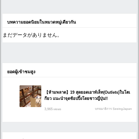
บทความยอดนิยมในหมวดหมู่เดียวกัน
まだデータがありません。
ยอดผู้เข้าชมสูง
【ห้ามพลาด】19 สุดยอดเอาท์เล็ท(Outlets)ในโตเ
กียว แนะนำจุดช้อปปิ้งโดยชาวญี่ปุ่น!!
3,965
บรรณาธิการ SeeingJapan
views