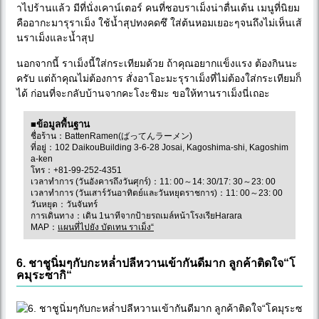
าไปร้านแล้ว มีที่นั่งเคาน์เตอร์ คนที่ชอบราเม็งน่าตื่นเต้น เมนูที่นิยม
คืออากะมารุราเม็ง ใช้น้ำสุปทงคดซึ ใส่ต้นหอมเยอะๆจนถึงไม่เห็นเส้
นราเม็งและน้ำสุป
นอกจากนี้ ราเม็งนี้ใส่กระเทียมด้วย ถ้าคุณอยากแข็งแรง ต้องกินนะ
ครับ แต่ถ้าคุณไม่ต้องการ สั่งอาโอะมะรุราเม็งที่ไม่ต้องใส่กระเทียมก็
ได้ ก่อนที่จะกลับบ้านจากคะโงะชิมะ ขอให้ทานราเม็งนี่เถอะ
■ข้อมูลพื้นฐาน
ชื่อร้าน：BattenRamen(ばってんラーメン)
ที่อยู่：102 DaikouBuilding 3-6-28 Josai, Kagoshima-shi, Kagoshim
a-ken
โทร：+81-99-252-4351
เวลาทำการ (วันอังคารถึงวันศุกร์)：11: 00～14: 30/17: 30～23: 00
เวลาทำการ (วันเสาร์วันอาทิตย์และวันหยุดราชการ)：11: 00～23: 00
วันหยุด：วันจันทร์
การเดินทาง：เดิน 1นาทีจากป้ายรถเมล์หน้าโรงเรียHarara
MAP：
แผนที่ไปยัง บัดเทน ราเม็ง“
6. ชาชูนิ่มๆกับกะหล่ำปลีหวานเข้ากันดีมาก ลูกค้าติดใจ“โ
คมุระซากิ“