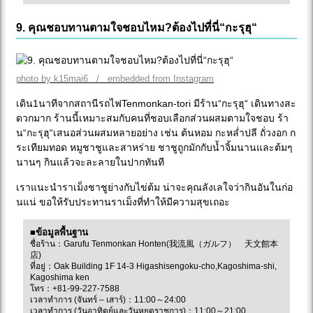
9. คุณชอบทานตามใจชอบไหม?ต้องไปที่นี่“กะรุฮุ“
photo by k15mai6 / embedded from Instagram
เดิน1นาทีจากสถานีรถไฟTenmonkan-tori มีร้าน“กะรุฮุ“ เดินทางสะ
ดวกมาก ร้านนี้เหมาะสมกับคนที่ชอบเลือกส่วนผสมตามใจชอบ ร้า
น“กะรุฮุ“เสนอส่วนผสมหลายอย่าง เช่น ต้นหอม กะหล่ำปลี ถั่วงอก ก
ระเทียมทอด หมูชาชูและสาหร่าย ชาชูถูกมักกับน้ำจิ้มนานและต้มๆ
นานๆ กินแล้วจะละลายในปากทันที
เราแนะนำราเม็งชาชูย่างกับไข่ต้ม น่าจะคุณลังเลใจว่ากินอันในก่อ
นแน่ ขอให้รับประทานราเม็งที่ทำให้มีความสุขเถอะ
■ข้อมูลพื้นฐาน
ชื่อร้าน：Garufu Tenmonkan Honten(我流風（ガルフ） 天文館本
店)
ที่อยู่：Oak Building 1F 14-3 Higashisengoku-cho,Kagoshima-shi,
Kagoshima ken
โทร：+81-99-227-7588
เวลาทำการ (จันทร์ – เสาร์)：11:00～24:00
เวลาทำการ (วันอาทิตย์และวันหยุดราชการ)：11:00～21:00