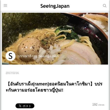
บรรณาธิการ SeeingJapan
2017/11/16
【อันดับราเม็ง(ramen)ยอดนิยมในคาโกชิมา】บปร
ะกันความอร่อยโดยชาวญี่ปุ่น!!
192
views