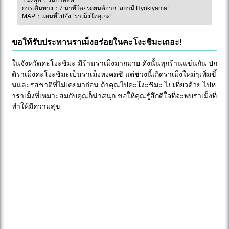
การเดินทาง：7 นาทีโดยรถยนต์จาก “สถานี Hyokiyama”
MAP：
แผนที่ไปยัง “ราเม็งโทอุเกะ“
ขอให้รับประทานราเม็งอร่อยในคะโงะชิมะเถอะ!
ในจังหวัดคะโงะชิมะ มีร้านราเม็งมากมาย ดังนั้นทุกร้านแข่นกัน ปก
ติราเม็งคะโงะชิมะเป็นราเม็งทงคดซึ แต่ช่วงนี้เกิดราเม็งใหม่ๆเพิ่มขึ้
นและรสชาติที่ไม่เคยมาก่อน ถ้าคุณไปคะโงะชิมะ ไปเที่ยวด้วย ไปห
าราเม็งที่เหมาะสมกับคุณก็น่าสนุก ขอให้คุณรู้สึกดีใจที่จะพบราเม็งที่
ทำให้มีความสุข