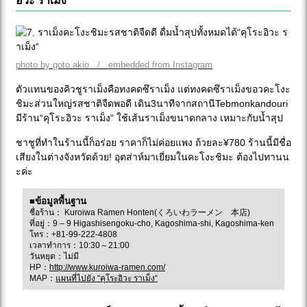
อิวะ ราเม็ง“
photo by goto.akio / embedded from Instagram
ตัวแทนของคิวชูราเม็งคือทงคดซึราเม็ง แต่ทงคดซึราเม็งขอวคะโงะ
ชิมะส่วนใหญ่รสชาติจืดพอดี เดิน3นาทีจากสถานีTebmonkandouri
มีร้าน“คุโระอิวะ ราเม็ง“ ใช้เส้นราเม็งขนาดกลาง เหมาะกับน้ำสุป
ชาชูที่ทำในร้านนี้ก็อร่อย ราคาก็ไม่ค่อยแพง ถ้วยละ¥780 ร้านนี้มีชื่อ
เสียงในต่างจังหวัดด้วย! อุตส่าห์มาเยี่ยมในคะโงะชิมะ ต้องไปทานน
ะค่ะ
■ข้อมูลพื้นฐาน
ชื่อร้าน： Kuroiwa Ramen Honten(くろいわラーメン 本店)
ที่อยู่：9 – 9 Higashisengoku-cho, Kagoshima-shi, Kagoshima-ken
โทร：+81-99-222-4808
เวลาทำการ：10:30～21:00
วันหยุด：ไม่มี
HP：
http://www.kuroiwa-ramen.com/
MAP：
แผนที่ไปยัง “คุโระอิวะ ราเม็ง“