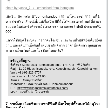
photo by yonha_7 / embedded from Instagram
เดิน3นาทีจากสถานีTebmonkandouri มีร้าน“โคมุระซากิ“ ร้านนี้รัก
ษารสชาติเอกลักษณ์ตั้งแต่เริ่มเปิด มีที่นั่งโต๊พและเคาน์เตอร์ที่สามา
รถมองเห็นพ่อครัวทำราเม็งโดยตรง ราคาแพงกว่าปกติ ประมาณ¥1
000
แต่ว่าใช้หมูคุโระบุตะมาจากคะโงะชิมะและกะหล่ำปลีที่ยิ่งเคี้ยวยิ่งห
วาน และเส้นราเม็งกับน้ำสุปเข้ากันดีมาก ราคานั้นคุ้มค่า คุณอยาก
ทานราเม็งอร่อยในคะโงะชิมะไหมครับ?
■ข้อมูลพื้นฐาน
ชื่อร้าน：Komurasaki Tenmonkan-ten(こむらさき 天文館店)
ที่อยู่：11-19 Higashisengoku-cho, Kagoshima-shi, Kagoshima-ken
โทร：+81-99-222-5707
เวลาทำการ：11:00～21:00
วันหยุด：วันพฤหัสบดีที่สาม
การเดินทาง：เดิน 3นาทีจากถนนTenmonkandouri
HP：
http://www.kagoshimakomurasaki.com/
MAP：
แผนที่ไปยัง “โคมุระซากิ“
7. ราเม็งคะโงะชิมะรสชาติจืดดี ดื่มน้ำสุปทั้งหมดได้“คุโระ