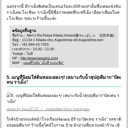
นอกจากนี้ มีราเม็งพิเศษเป็นเสนอวันละ20ถ้วยเท่านั้นซึ่งเคยแข่งขัน
ราเม็งคะโงะชิมะ ราเม็งนี้มีชื่อว่าทงคดซึกะหรี่เม็ง เมื่อมาเยี่ยมในค
ะโงะชิมะ ขอแวะร้านนี้นะค่ะ
■ข้อมูลพื้นฐาน
ชื่อร้าน： Men’s Ra Pasya Kitada honpo(麺’sら.ぱしゃ 北田本舗)
ที่อยู่：11134-1 Kitada-cho, Kagoshima-shi,Kagoshima-ken
โทร：+81-994-43-7555
เวลาทำการ：10:30～21:30
วันหยุด：ไม่มี
HP：
http://www.lapasha.com/
MAP：
แผนที่ไปยัง “เม็งสึ ระปะเซีย“
5. เมนูที่นิยมใส่ต้นหอมเยอะๆ! เหมาะกับน้ำสุป◎ดีมาก“บัดเ
ทน ราเม็ง“
photo by kazu0713 / embedded from Instagram
ใกล้ๆป้ายรถเมล์หน้าโรงเรียนHarara มีร้าน“บัดเทน ราเม็ง“ รสชาติ
อร่อย◎ดีมาก! ร้านนี้สไตล์โบราณ ป้าย ผ้าม่านที่แขวนหน้าร้าน เข้