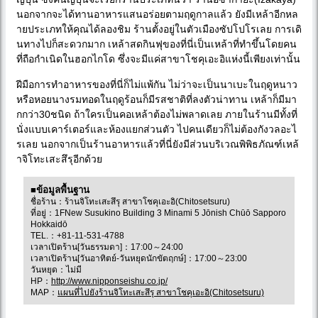
นอกจากจะได้ทานอาหารแสนอร่อยตามฤดูกาลแล้ว ยังมีเหล้าอีกหล
ายประเภทให้คุณได้ลองชิม ร้านตั้งอยู่ในตัวเมืองซัปโปโรเลย การเดิ
นทางไปก็สะดวกมาก เหล้าสดกินฟุของที่นี่เป็นเหล้าที่ทำขึ้นโดยคน
ที่ถือกำเนิดในฮอกไกโด ซึ่งจะมีแค่สาขาโชคุเอะอิแห่งนี้เพียงเท่านั้น
ฝีมือการทำอาหารของที่นี่ก็ไม่แพ้กัน ไม่ว่าจะเป็นนาเบะในฤดูหนาว
หรือหอยนางรมทอดในฤดูร้อนก็มีรสชาติที่ลงตัวน่าทาน เหล้าก็มีมา
กกว่า30ชนิด ถ้าใครเป็นคอเหล้าต้องไม่พลาดเลย ภายในร้านมีทั้งที่
นั่งแบบเคาร์เตอร์และห้องแยกส่วนตัว ไปคนเดียวก็ไม่ต้องกังวลอะไ
รเลย นอกจากเป็นร้านอาหารแล้วที่นี่ยังมีส่วนบริเวณพิพิธภัณฑ์เหล้
าจิโทะเสะสึรุอีกด้วย
■ข้อมูลพื้นฐาน
ชื่อร้าน：ร้านจิโทะเสะสึรุ สาขาโชคุเอะอิ(Chitosetsuru)
ที่อยู่：1FNew Susukino Building 3 Minami 5 Jōnish Chūō Sapporo
Hokkaidō
TEL.：+81-11-531-4788
เวลาเปิดร้าน[วันธรรมดา]：17:00～24:00
เวลาเปิดร้าน[วันอาทิตย์-วันหยุดนักขัตฤกษ์]：17:00～23:00
วันหยุด：ไม่มี
HP：
http://www.nipponseishu.co.jp/
MAP：
แผนที่ไปยังร้านจิโทะเสะสึรุ สาขาโชคุเอะอิ(Chitosetsuru)