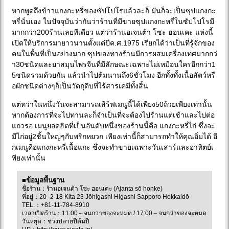
หากพูดถึงข้าวแกงกะหรี่ของซัปโปโรแล้วละก็ มันก็จะเป็นซุปแกงกะ
หรี่นั่นเอง ในปัจจุบันว่ากันว่าร้านที่มีขายซุปแกงกะหรี่ในซัปโปโรมี
มากกว่า200ร้านเลยทีเดียว แต่ว่าร้านอเจนต้า โซะ ฮอนเคะ แห่งนี้
เปิดให้บริการมายาวนานตั้งแต่ปีค.ศ.1975 เรียกได้ว่าเป็นที่รู้จักของ
คนในพื้นที่เป็นอย่างมาก ซุปของทางร้านมีการผสมเครื่องเทศมากกว่
า30ชนิดและยาสมุนไพรจีนที่มีลักษณะเฉพาะไม่เหมือนใครอีกกว่า1
5ชนิดรวมด้วยกัน แล้วนำไปต้มนานถึง6ชั่วโมง อีกทั้งทั้งเนื้อสัตว์หรื
อผักชนิดต่างๆก็เป็นวัตถุดิบที่ไร้สารเคมีทั้งสิ้น
แต่ทว่าในหนึ่งวันจะสามารถเสิร์ฟเมนูนี้ได้เพียง50ถ้วยเพียงเท่านั้น
หากต้องการที่จะไปทานละก็จำเป็นที่จะต้องไปร้านแต่เช้าและไปต่อ
แถวรอ เมนูยอดฮิตที่เป็นอันดับหนึ่งของร้านนี้คือ แกงกะหรี่ไก่ ซึ่งจะ
มีไก่อยู่2ชิ้นใหญ่ๆกับพริกหยวก เพียงเท่านี้ก็สามารถทำให้คุณอิ่มได้ อี
กเมนูคือแกงกะหรี่เนื้อแกะ ซึ่งจะทำขายเฉพาะวันเสาร์และอาทิตย์เ
พียงเท่านั้น
■ข้อมูลพื้นฐาน
ชื่อร้าน：ร้านอเจนต้า โซะ ฮอนเคะ (Ajanta sō honke)
ที่อยู่：20 -2-18 Kita 23 Jōhigashi Higashi Sapporo Hokkaidō
TEL.：+81-11-784-8910
เวลาเปิดร้าน：11:00～จนกว่าของจะหมด / 17:00～จนกว่าของจะหมด
วันหยุด：ช่วงปลายปีต้นปี