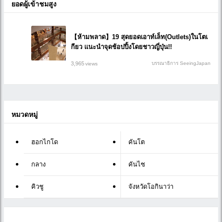
ยอดผู้เข้าชมสูง
【ห้ามพลาด】19 สุดยอดเอาท์เล็ท(Outlets)ในโตเ
กียว แนะนำจุดช้อปปิ้งโดยชาวญี่ปุ่น!!
3,965
บรรณาธิการ SeeingJapan
views
หมวดหมู่
ฮอกไกโด
คันโต
กลาง
คันไซ
คิวชู
จังหวัดโอกินาว่า