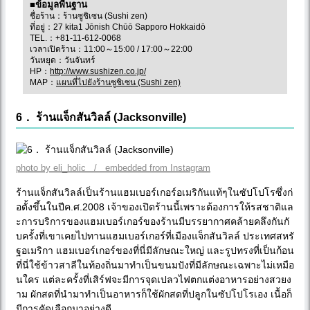
■ข้อมูลพื้นฐาน
ชื่อร้าน：ร้านซูชิเซน (Sushi zen)
ที่อยู่：27 kita1 Jōnish Chūō Sapporo Hokkaidō
TEL.：+81-11-612-0068
เวลาเปิดร้าน：11:00～15:00 / 17:00～22:00
วันหยุด：วันจันทร์
HP：
http://www.sushizen.co.jp/
MAP：
แผนที่ไปยังร้านซูชิเซน (Sushi zen)
6． ร้านแจ็กสันวิลล์ (Jacksonville)
photo by eli_holic / embedded from Instagram
ร้านแจ็กสันวิลล์เป็นร้านแฮมเบอร์เกอร์อเมริกันแท้ๆในซัปโปโรซึ่งก่
อตั้งขึ้นในปีค.ศ.2008 เจ้าของเปิดร้านนี้เพราะต้องการให้รสชาติแล
ะการบริการของแฮมเบอร์เกอร์ของร้านมีบรรยากาศคล้ายคลึงกันกั
บครั้งที่เขาเคยไปทานแฮมเบอร์เกอร์ที่เมืองแจ็กสันวิลล์ ประเทศสหรั
ฐอเมริกา แฮมเบอร์เกอร์ของที่นี่มีลักษณะใหญ่ และรูปทรงที่เป็นก้อน
ที่นี่ใช้ข้าวสาลีในท้องถิ่นมาทำเป็นขนมปังที่มีลักษณะเฉพาะไม่เหมือ
นใคร แต่ละครั้งที่เสิร์ฟจะมีการจุดเปลวไฟตกแต่งอาหารอย่างสวยง
าม ผักสดที่นำมาทำเป็นอาหารก็ใช้ผักสดที่ปลูกในซัปโปโรเอง เนื้อก็
มีการคัดเลือกมาอย่างดี