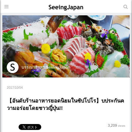
บรรณาธิการ SeeingJapan
2017/10/04
【อันดับร้านอาหารยอดนิยมในซัปโปโร】บประกันค
วามอร่อยโดยชาวญี่ปุ่น!!
3,209
views