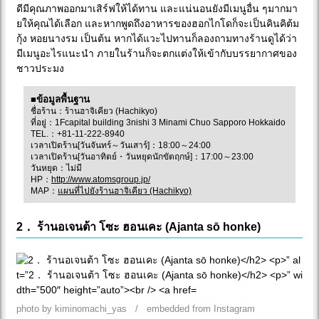
ดีมีคุณภาพออกมาเสิร์ฟให้ได้ทาน และแน่นอนยังมีเมนูอื่น ๆมากมา
ยให้คุณได้เลือก และหากพูดถึงอาหารของฮอกไกโดก็จะเป็นคินคิต้ม
กุ้ง หอยนางรม เป็นต้น หากได้แวะไปทานก็ลองถามทางร้านดูได้ว่า
มีเมนูอะไรแนะนำ ภายในร้านก็จะตกแต่งให้เข้ากับบรรยากาศของ
ชาวประมง
■ข้อมูลพื้นฐาน
ชื่อร้าน：ร้านฮาจิเคียว (Hachikyo)
ที่อยู่：1Fcapital building 3nishi 3 Minami Chuo Sapporo Hokkaido
TEL.：+81-11-222-8940
เวลาเปิดร้าน[วันจันทร์～วันเสาร์]：18:00～24:00
เวลาเปิดร้าน[วันอาทิตย์・วันหยุดนักขัตฤกษ์]：17:00～23:00
วันหยุด：ไม่มี
HP：
http://www.atomsgroup.jp/
MAP：
แผนที่ไปยังร้านฮาจิเคียว (Hachikyo)
2． ร้านอเจนต้า โซะ ฮอนเคะ (Ajanta sō honke)
photo by kiminomachi_yas / embedded from Instagram