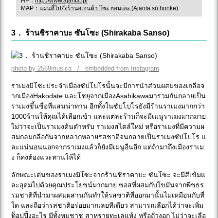
HP：
http://www.ajanta.jp/
MAP：
แผนที่ไปยังร้านอเจนต้า โซะ ฮอนเคะ (Ajanta sō honke)
3． ร้านชิราคาบะ ซันโซะ (Shirakaba Sanso)
photo by 2569musica / embedded from Instagram
ราเมงมิโซะประจำเมืองซัปโปโรนั้นจะมีการนำส่วนผสมของเกลือจ
ากเมืองHakodate และโชยุจากเมืองAsahikawaมารวมกันกลายเป็น
ราเมงขึ้นชื่อที่แสนน่าทาน อีกทั้งในซัปโปโรยังมีร้านราเมงมากกว่า
1000ร้านให้คุณได้เลือกเข้า และแต่ละร้านก็จะมีเมนูราเมงมากมาย
ไม่ว่าจะเป็นราเมงต้นตำหรับ ราเมงสไตล์ใหม่ หรือราเมงที่มีความผ
สมกลมกลือกันจากหลากหลายรสชาติจนกลายเป็นราเมงซัปโปโร แ
ละแน่นอนนอกจากราเมงแล้วก็ยังมีเมนูอื่นอีก แต่ถ้ามาถึงเมืองราเม
ง ก็คงต้องแวะทานให้ได้
ลักษณะเด่นของราเมงมิโซะจากร้านชิราคาบะ ซันโซะ จะมีสีเข้มแ
ละอุดมไปด้วยคุณประโยชน์มากมาย ซอสที่ผสมกับไขมันจากพืชธร
รมชาติที่นำมาผสมผสานกันทำให้รสชาติที่ออกมานั้นไม่เหมือนกับที่
ใด และถือว่ารสชาติอร่อยมากเลยทีเดียว สามารถเลือกได้ว่าจะเพิ่ม
ท็อปปิ้งอะไร มีทั้งหมูชาชู สาหร่ายทะเลแห้ง หรือถั่วงอก ไม่ว่าจะเลือ