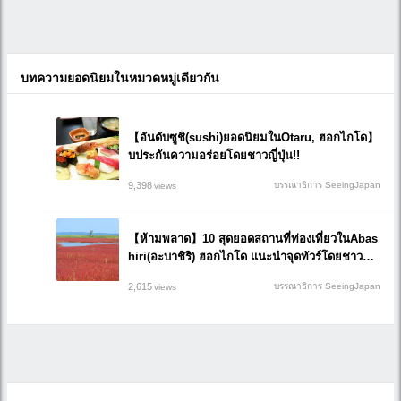
บทความยอดนิยมในหมวดหมู่เดียวกัน
【อันดับซูชิ(sushi)ยอดนิยมในOtaru, ฮอกไกโด】
บประกันความอร่อยโดยชาวญี่ปุ่น!!
9,398
บรรณาธิการ SeeingJapan
views
【ห้ามพลาด】10 สุดยอดสถานที่ท่องเที่ยวในAbas
hiri(อะบาชิริ) ฮอกไกโด แนะนำจุดทัวร์โดยชาวญี่ปุ่
น!!
2,615
บรรณาธิการ SeeingJapan
views