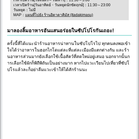
เวลาเปิดร้าน[วันอาทิตย์・วันหยุดนักขัตฤกษ์]：11:30～23:00
วันหยุด：ไม่มี
MAP：
แผนที่ไปยัง ร้านอิตาดาคิมัส (Itadakimasu)
มาลองลิ้มอาหารอันแสนอร่อยในซัปโปโรกันเถอะ!
ครั้งนี้ที่ได้แนะนำร้านอาหารน่าทานในซัปโปโรไป ทุกคนคงพอเข้า
ใจได้ว่าอาหารในฮอกไกโดแต่ละที่แต่ละเมืองมีแตกต่างกัน และร้า
นอาหารส่วนมากยังเลือกใช้เนื้อสัตว์ที่สดใหม่อยู่เสมอ นอกจากนั้นก
ารเลือกใช้ผักก็พิถีพิถันเป็นอย่างมาก หากไปแวะเวียนไปเที่ยวที่ซัปโ
ปโรแล้วละก็อย่าลืมแวะเข้าให้ได้สักร้านนะ