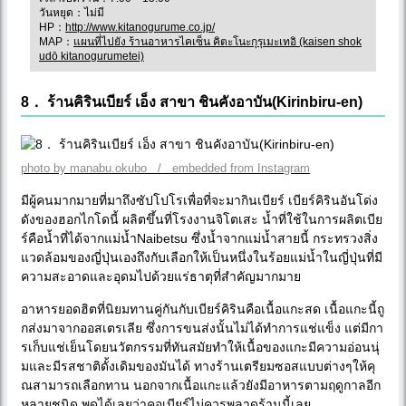
วันหยุด：ไม่มี
HP：
http://www.kitanogurume.co.jp/
MAP：
แผนที่ไปยัง ร้านอาหารไคเซ็น คิตะโนะกุรุเมะเทอิ (kaisen shok
udō kitanogurumetei)
8． ร้านคิรินเบียร์ เอ็ง สาขา ชินคังอาบัน(Kirinbiru-en)
photo by manabu.okubo / embedded from Instagram
มีผู้คนมากมายที่มาถึงซัปโปโรเพื่อที่จะมากินเบียร์ เบียร์คิรินอันโด่ง
ดังของฮอกไกโดนี้ ผลิตขึ้นที่โรงงานจิโตเสะ น้ำที่ใช้ในการผลิตเบีย
ร์คือน้ำที่ได้จากแม่น้ำNaibetsu ซึ่งน้ำจากแม่น้ำสายนี้ กระทรวงสิ่ง
แวดล้อมของญี่ปุ่นเองถึงกับเลือกให้เป็นหนึ่งในร้อยแม่น้ำในญี่ปุ่นที่มี
ความสะอาดและอุดมไปด้วยแร่ธาตุที่สำคัญมากมาย
อาหารยอดฮิตที่นิยมทานคู่กันกับเบียร์คิรินคือเนื้อแกะสด เนื้อแกะนี้ถู
กส่งมาจากออสเตรเลีย ซึ่งการขนส่งนั้นไม่ได้ทำการแช่แข็ง แต่มีกา
รเก็บแช่เย็นโดยนวัตกรรมที่ทันสมัยทำให้เนื้อของแกะมีความอ่อนนุ่
มและมีรสชาติดั้งเดิมของมันได้ ทางร้านเตรียมซอสแบบต่างๆให้คุ
ณสามารถเลือกทาน นอกจากเนื้อแกะแล้วยังมีอาหารตามฤดูกาลอีก
หลายชนิด พูดได้เลยว่าคอเบียร์ไม่ควรพลาดร้านนี้เลย