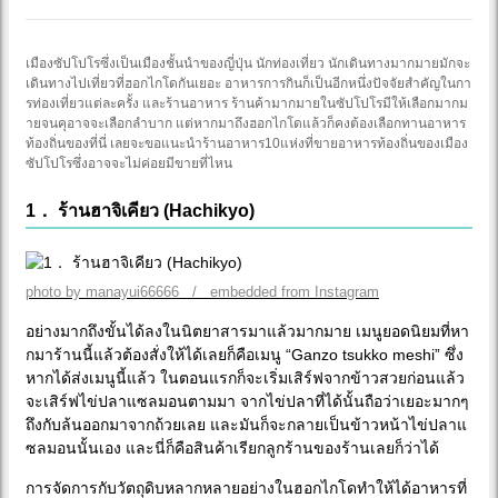
เมืองซัปโปโรซึ่งเป็นเมืองชั้นนำของญี่ปุ่น นักท่องเที่ยว นักเดินทางมากมายมักจะ
เดินทางไปเที่ยวที่ฮอกไกโดกันเยอะ อาหารการกินก็เป็นอีกหนึ่งปัจจัยสำคัญในกา
รท่องเที่ยวแต่ละครั้ง และร้านอาหาร ร้านค้ามากมายในซัปโปโรมีให้เลือกมากม
ายจนคุอาจจะเลือกลำบาก แต่หากมาถึงฮอกไกโดแล้วก็คงต้องเลือกทานอาหาร
ท้องถิ่นของที่นี่ เลยจะขอแนะนำร้านอาหาร10แห่งที่ขายอาหารท้องถิ่นของเมือง
ซัปโปโรซึ่งอาจจะไม่ค่อยมีขายที่ไหน
1． ร้านฮาจิเคียว (Hachikyo)
photo by manayui66666 / embedded from Instagram
อย่างมากถึงขั้นได้ลงในนิตยาสารมาแล้วมากมาย เมนูยอดนิยมที่หา
กมาร้านนี้แล้วต้องสั่งให้ได้เลยก็คือเมนู “Ganzo tsukko meshi” ซึ่ง
หากได้ส่งเมนูนี้แล้ว ในตอนแรกก็จะเริ่มเสิร์ฟจากข้าวสวยก่อนแล้ว
จะเสิร์ฟไข่ปลาแซลมอนตามมา จากไข่ปลาที่ได้นั้นถือว่าเยอะมากๆ
ถึงกับล้นออกมาจากถ้วยเลย และมันก็จะกลายเป็นข้าวหน้าไข่ปลาแ
ซลมอนนั้นเอง และนี่ก็คือสินค้าเรียกลูกร้านของร้านเลยก็ว่าได้
การจัดการกับวัตถุดิบหลากหลายอย่างในฮอกไกโดทำให้ได้อาหารที่