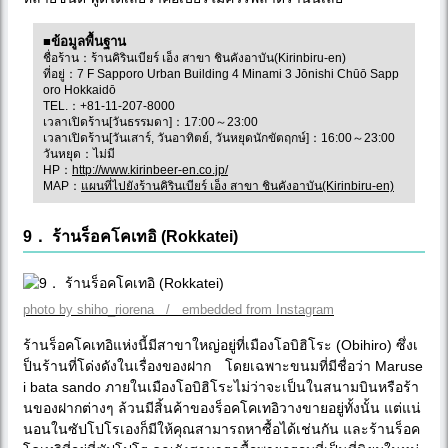
■ข้อมูลพื้นฐาน
ชื่อร้าน：ร้านคิรินเบียร์ เอ็ง สาขา ชินคังอาบัน(Kirinbiru-en)
ที่อยู่：7 F Sapporo Urban Building 4 Minami 3 Jōnishi Chūō Sapp
oro Hokkaidō
TEL.：+81-11-207-8000
เวลาเปิดร้าน[วันธรรมดา]：17:00～23:00
เวลาเปิดร้าน[วันเสาร์, วันอาทิตย์, วันหยุดนักขัตฤกษ์]：16:00～23:00
วันหยุด：ไม่มี
HP：
http://www.kirinbeer-en.co.jp/
MAP：
แผนที่ไปยังร้านคิรินเบียร์ เอ็ง สาขา ชินคังอาบัน(Kirinbiru-en)
9． ร้านร็อคโคเทอิ (Rokkatei)
photo by shiho_riorena / embedded from Instagram
ร้านร็อคโคเทอิแห่งนี้มีสาขาใหญ่อยู่ที่เมืองโอบิฮิโระ (Obihiro) ซึ่งเ
ป็นร้านที่โด่งดังในเรื่องของฝาก โดยเฉพาะขนมที่มีชื่อว่า Maruse
i bata sando ภายในเมืองโอบิฮิโระไม่ว่าจะเป็นในสนามบินหรือร้า
นของฝากต่างๆ ล้วนมีสิ้นค้าของร็อคโคเทอิวางขายอยู่ทั้งนั้น แต่แน่
นอนในซัปโปโรเองก็มีให้คุณสามารถหาซื้อได้เช่นกัน และร้านร็อค