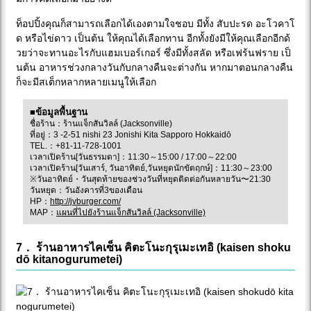
ท็อปปิ้งคุณก็สามารถเลือกได้เองตามใจชอบ มีทั้ง สับปะรด อะโวคาโ
ด หรือไข่ดาว เป็นต้น ให้คุณได้เลือกทาน อีกทั้งยังมีให้คุณเลือกอีกด้
วยว่าจะทานอะไรกับแฮมเบอร์เกอร์ ซึ่งมีทั้งสลัด หรือเฟร้นฟราย เป็
นต้น อาหารช่วงกลางวันกับกลางคืนจะต่างกัน หากมาตอนกลางคืน
ก็จะมีสเต็กหลากหลายเมนูให้เลือก
■ข้อมูลพื้นฐาน
ชื่อร้าน：ร้านแจ็กสันวิลล์ (Jacksonville)
ที่อยู่：3 -2-51 nishi 23 Jonishi Kita Sapporo Hokkaidō
TEL.：+81-11-728-1001
เวลาเปิดร้าน[วันธรรมดา]：11:30～15:00 / 17:00～22:00
เวลาเปิดร้าน[วันเสาร์, วันอาทิตย์,วันหยุดนักขัตฤกษ์]：11:30～23:00
※วันอาทิตย์・วันสุดท้ายของช่วงวันที่หยุดติดต่อกันหลายวัน〜21:30
วันหยุด：วันอังคารที่3ของเดือน
HP：
http://jvburger.com/
MAP：
แผนที่ไปยังร้านแจ็กสันวิลล์ (Jacksonville)
7． ร้านอาหารไคเซ็น คิตะโนะกุรุเมะเทอิ (kaisen shoku
dō kitanogurumetei)