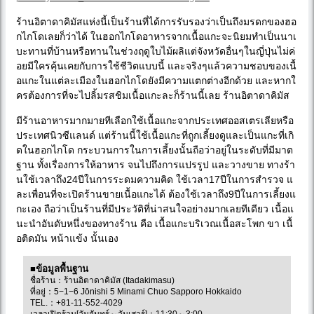
ร้านอิตาดาคิมัสแห่งนี้เป็นร้านที่ได้การรับรองว่าเป็นถึงมรดกของฮอ
กไกโดเลยก็ว่าได้ ในฮอกไกโดอาหารจากเนื้อแกะจะนิยมทำเป็นนาเ
บะทานที่บ้านหรือทานในช่วงฤดูใบไม้ผลิแต่จังหวัดอื่นๆในญี่ปุ่นไม่ค่
อยมีใครคุ้นเคยกับการใช้ชีวิตแบบนี้ และจริงๆแล้วความชอบของเนื้
อแกะในแต่ละเมืองในฮอกไกโดยังมีความแตกต่างอีกด้วย และหากใ
ครต้องการที่จะไปลิ้มรสชิมเนื้อแกะละก็ร้านนี้เลย ร้านอิตาดาคิมัส
มีร้านอาหารมากมายทีเลือกใช้เนื้อแกะจากประเทศออสเตรเลียหรือ
ประเทศนิวซีแลนด์ แต่ร้านนี้ใช้เนื้อแกะที่ถูกเลี้ยงดูและเป็นแกะที่เกิ
ดในฮอกไกโด กระบวนการในการเลี้ยงนั้นถือว่าอยู่ในระดับที่มีมาต
ฐาน ทั้งเรื่องการให้อาหาร จนไปถึงการแปรรูป และวางขาย ทางร้า
นใช้เวลาถึง24ปีในการระดมความคิด ใช้เวลา17ปีในการสำรวจ แ
ละเพื่อนที่จะเปิดร้านขายเนื้อแกะได้ ต้องใช้เวลาถึง9ปีในการเลี้ยงแ
กะเอง ถือว่าเป็นร้านที่มีประวัติที่น่าสนใจอย่างมากเลยทีเดียว เนื้อแ
นะนำอันดับหนึ่งของทางร้าน คือ เนื้อแกะบริเวณเนื้อสะโพก ขา เนื้
อติดมัน หน้าแข้ง นั้นเอง
■ข้อมูลพื้นฐาน
ชื่อร้าน：ร้านอิตาดาคิมัส (Itadakimasu)
ที่อยู่：5−1−6 Jōnishi 5 Minami Chuo Sapporo Hokkaido
TEL.：+81-11-552-4029
เวลาเปิดร้าน[วันจันทร์～วันเสาร์]：11:30～3:00