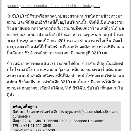
photo by kanakononaka / embedded from Instagram
ในซัปโปโรมีร้านหรือตลาดขายของฝากนานาชนิดตามข้างทางมา
กมาย และที่นี่ก็เป็นอีกร้านที่ตั้งอยู่ในบริเวณนั้น ซึ่งที่นี่เป็นแหล่งรวม
ร้านขายของฝากราคาถูกตั้งเรียงรายกันถึง60กว่าร้านเลยก็ว่าได้ นอ
กจากร้านขายของฝากแล้วยังมีร้านอาหารต่างๆ เช่น ร้านซูชิ ร้านร
าเมง ร้านซุปแกงกะกรี่ อีกกว่า20ร้าน และร้านอาหารไคเซ็น คิตะโ
นะกุรุเมะเทอิ แห่งนี้ก็เป็นอีกร้านที่แนะนำ จะมีอาหารทะเลที่มีราคาเ
ป็นกันเอง ซึ่งข้าวหน้าอาหารทะเลจะมีราคาอยู่ที่ 3210 เยน
ข้าวหน้าอาหารทะเลนั้นจะประกอบไปด้วย ข้าวสวยที่ปลูกในเมืองซั
ปโปโรเอง มีไข่ปลาแชลม่อน กุ้ง ปลาหมึก หอยนางรม เป็นต้น และ
อาหารแนะนำอันดับหนึ่งของที่นี่ก็คือ ข้าวหน้าไข่หอยเม่นไข่ปลาแช
ลม่อน ซึ่งก็จะมีราคาเท่ากันคือ 3210 เยนนั้นเอง มีอาหารให้เลือกมา
กมายจนคุณอาจจะเลือกไม่ได้เลยก็ได้ ถ้าได้ไปซัปโปโรก็ลองแวะไป
ดูนะ
■ข้อมูลพื้นฐาน
ชื่อร้าน：ร้านอาหารไคเซ็น คิตะโนะกุรุเมะเทอิ (kaisen shokudō kitano
gurumetei)
ที่อยู่：22 -4-1 Kita 11 Jōnishi Chūō-ku Sapporo Hokkaidō
TEL.：+81-11-621-3545
เวลาเปิดร้าน：7:00～15:00