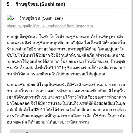
5． ร้านซูชิเซน (Sushi zen)
photo by garlic10st / embedded from Instagram
หากพูดถึงซูชิแล้ว ในซัปโปโรมีร้านซูชิมากมายทั้งร้านที่หรูหรามีรา
คาแพงจนถึงร้านซูชิแบบหมุนที่ภาษาญี่ปุ่คือ ไคเต็งซูชิ อีทั้งแม้แต่ใน
ร้านเหล้าหรืออิซากายะก็ยังสามารถทานซูชิได้ด้วย กุ้งหอยปูปลาใน
ซัปโปโรนั้นหาได้ไม่ยาก จึงมีร้านค้าที่ขายผลิตภัณฑ์ทางทะเลมากม
ายจนทำให้คุณเลือกได้ลำบาก งั้นขอแนะนำร้านนี้ก่อนเลย ร้านซูชิเ
ซน นับตั้งแต่ก่อตั้งขึ้นในปี 1971ซูชิของทางร้านก็ยังคงมีความสวยง
าม ทำให้สามารถเพลิดเพลินไปกับความอร่อยได้อยู่เสมอ
นายพลชิมามิยะ สึโทมุเป็นพ่อครัวที่มีชื่อเสียงของร้านมาอย่างยาวน
าน และในระยะเวลาของการทำงานของนายพลชิมามิยะ สึโทมุนั้น
เขาก็ได้รับความชื่นชมและความไว้วางใจในเรื่องของการทำอาหาร
มาโดยตลอด จึงได้มีการรับรองในเป็นถึงเชฟที่มีฝีมือยอดเยี่ยมในยุค
สมัยนี้ อีกทั้งในปี2011ก็ยังได้รับรางวัลอื่นๆอีกมากมาย จากการเลือก
สรรวัตถุดิบตามฤดูกาลที่มีคุณภาพ จนถึงการเลือกใช้ข้าว ในการต้ม
อบ ทอด ผัด ก็ทำออกมาได้อย่างประณีตน่าทาน