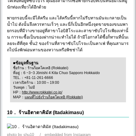
โคเทอิที่อยู่ที่ซัปโปโร คุณยังสามารถซื้อพายกรอบที่เป็นที่นิยมในหมู่
นักท่องเที่ยวได้อีกด้วย
พายกรอบนี้จะมีไส้ครีม และไส้ครีมนี้หากไม่รีบทานมันจะกลายเป็น
น้ำไป ดังนั้นจึงควรทานเร็วๆ และนี่ก็เป็นอีกหนึ่งจุดขายของขนมพา
ยกรอบที่มีวางขายอยู่ที่สาขาโอบิฮิโระและสาขาซัปโปโรเพียงเท่านั้
น การจะซื้อเป็นของฝากน่าจะทำไม่ได้ ถ้ามีโอกาสได้ซื้อก็ทานที่นั้นเ
ลยจะดีที่สุด ชั้น2 ของร้านที่สาขาซัปโปโรจะเป็นคาเฟ่ ที่คุณสามาร
ถไปนั่งพักผ่อนทานของหวานหรือพิชช่าได้
■ข้อมูลพื้นฐาน
ชื่อร้าน：ร้านร็อคโคเทอิ (Rokkatei)
ที่อยู่：6 −3−3 Jōnishi 4 Kita Chuo Sapporo Hokkaido
TEL.：+81-11-261-6666
เวลาเปิดร้าน：10:00～19:00
วันหยุด：ไม่มี
HP：
http://www.rokkatei.co.jp/
MAP：
แผนที่ไปยังร้านร็อคโคเทอิ (Rokkatei)
10． ร้านอิตาดาคิมัส (Itadakimasu)
photo by shu10_ / embedded from Instagram