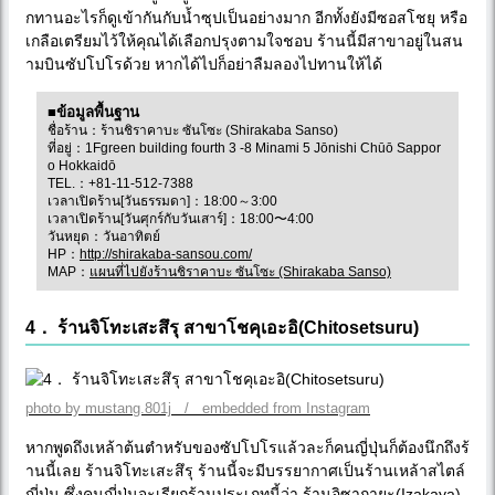
กทานอะไรก็ดูเข้ากันกับน้ำซุปเป็นอย่างมาก อีกทั้งยังมีซอสโชยุ หรือ
เกลือเตรียมไว้ให้คุณได้เลือกปรุงตามใจชอบ ร้านนี้มีสาขาอยู่ในสน
ามบินซัปโปโรด้วย หากได้ไปก็อย่าลืมลองไปทานให้ได้
■ข้อมูลพื้นฐาน
ชื่อร้าน：ร้านชิราคาบะ ซันโซะ (Shirakaba Sanso)
ที่อยู่：1Fgreen building fourth 3 -8 Minami 5 Jōnishi Chūō Sappor
o Hokkaidō
TEL.：+81-11-512-7388
เวลาเปิดร้าน[วันธรรมดา]：18:00～3:00
เวลาเปิดร้าน[วันศุกร์กับวันเสาร์]：18:00〜4:00
วันหยุด：วันอาทิตย์
HP：
http://shirakaba-sansou.com/
MAP：
แผนที่ไปยังร้านชิราคาบะ ซันโซะ (Shirakaba Sanso)
4． ร้านจิโทะเสะสึรุ สาขาโชคุเอะอิ(Chitosetsuru)
photo by mustang.801j / embedded from Instagram
หากพูดถึงเหล้าต้นตำหรับของซัปโปโรแล้วละก็คนญี่ปุ่นก็ต้องนึกถึงร้
านนี้เลย ร้านจิโทะเสะสึรุ ร้านนี้จะมีบรรยากาศเป็นร้านเหล้าสไตล์
ญี่ปุ่น ซึ่งคนญี่ปุ่นจะเรียกร้านประเภทนี้ว่า ร้านอิซากายะ(Izakaya)