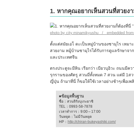
1. หากคุณอยากเห็นสวนที่สวยงามก็
photo by city.minamikyushu / embedded from
ตั้งแต่สมัยเอโ ดะเป็นหมู่บ้านของซามุไร เหมาะส
สวยงาม หมู้บ้านซามุไรได้รับการดูแลรักษาจาก
และประเทศจีน
ตรงประตูจะมีหิน เรียกว่า เบียวบุอิวะ ถนนมีค
รุกรานของศัตรู สวนมี่ทั้งหมด 7 สวน แต่มี 1สว
ญี่ปุ่น ถ้ามาที่นี่ ก็ขอให้ใช้เวลาอย่างช้าๆเพ
■ข้อมูลพื้นฐาน
ชื่อ：สวนจิรังบุเกะยาชิ
TEL：0993-58-7878
เวลาทำการ：9:00～17:00
วันหยุด：ไม่มีวันหยุด
HP：
http://chiran-bukeyashiki.com/