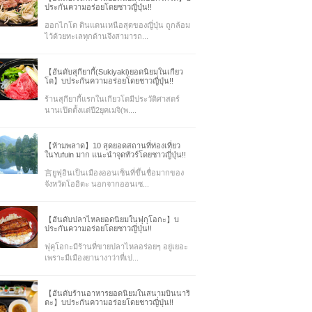
ประกันความอร่อยโดยชาวญี่ปุ่น!!
ฮอกไกโด ดินแดนเหนือสุดของญี่ปุ่น ถูกล้อม
ไว้ด้วยทะเลทุกด้านจึงสามารถ...
【อันดับสุกียากี้(Sukiyaki)ยอดนิยมในเกียว
โต】บประกันความอร่อยโดยชาวญี่ปุ่น!!
ร้านสุกียากี้แรกในเกียวโตมีประวัติศาสตร์
นานเปิดตั้งแต่ปี2ยุคเมจิ(พ....
【ห้ามพลาด】10 สุดยอดสถานที่ท่องเที่ยว
ในYufuin มาก แนะนำจุดทัวร์โดยชาวญี่ปุ่น!!
言ยูฟุอินเป็นเมืองออนเซ็นที่ขึ้นชื่อมากของ
จังหวัดโออิตะ นอกจากออนเซ...
【อันดับปลาไหลยอดนิยมในฟุกุโอกะ】บ
ประกันความอร่อยโดยชาวญี่ปุ่น!!
ฟุคุโอกะมีร้านที่ขายปลาไหลอร่อยๆ อยู่เยอะ
เพราะมีเมืองยานางาว่าที่เป...
【อันดับร้านอาหารยอดนิยมในสนามบินนาริ
ตะ】บประกันความอร่อยโดยชาวญี่ปุ่น!!