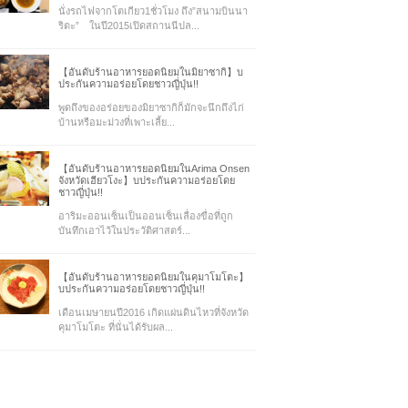
นั่งรถไฟจากโตเกียว1ชั่วโมง ถึง”สนามบินนา
ริตะ” ในปี2015เปิดสถานนีปล...
【อันดับร้านอาหารยอดนิยมในมิยาซากิ】บ
ประกันความอร่อยโดยชาวญี่ปุ่น!!
พูดถึงของอร่อยของมิยาซากิก็มักจะนึกถึงไก่
บ้านหรือมะม่วงที่เพาะเลี้ย...
【อันดับร้านอาหารยอดนิยมในArima Onsen
จังหวัดเฮียวโงะ】บประกันความอร่อยโดย
ชาวญี่ปุ่น!!
อาริมะออนเซ็นเป็นออนเซ็นเลื่องขื่อที่ถูก
บันทึกเอาไว้ในประวัติศาสตร์...
【อันดับร้านอาหารยอดนิยมในคุมาโมโตะ】
บประกันความอร่อยโดยชาวญี่ปุ่น!!
เดือนเมษายนปี2016 เกิดแผ่นดินไหวที่จังหวัด
คุมาโมโตะ ที่นั่นได้รับผล...