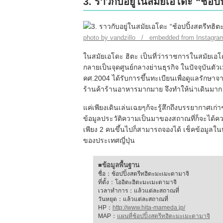
3. ราวกับอยู่ในสมัยเอโดะ “ช้อป
photo by vandzillo / embedded from Instagra
ในสมัยเอโดะ ฮิตะ เป็นที่ว่าราชการในสมัยเอโดะ
กลายเป็นจุดศูนย์กลางย่านธุรกิจ ในปัจจุบันตัว
คศ.2004 ได้รับการขึ้นทะเบียนเพื่อดูแลรักษาจา
ร้านค้าร้านอาหารมากมาย จึงทำให้น่าเดินมาก
แค่เพียงเดินเล่นเฉยๆก้จะรู้สึกถึงบรรยากาศเก่า
ข้อมูลประวัติความเป็นมาของสถาณที่ก็จะได้ควา
เพียง 2 คนขึ้นไปก็สามารถจองได้ เช็คข้อมูลใ
ของประเทศญี่ปุ่น
■ข้อมูลพื้นฐาน
ชื่อ：ช้อปปิ้งสตรีทฮิตะมะเมะดามาจิ
ที่ตั้ง：โออิตะฮิตะมะเมะดามาจิ
เวลาทำการ：แล้วแต่ละสถาณที่
วันหยุด：แล้วแต่ละสถาณที่
HP：
http://www.hita-mameda.jp/
MAP：
แผนที่ช้อปปิ้งสตรีทฮิตะมะเมะดามาจิ