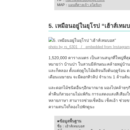
HP：
http://www.udojingu.com/
MAP：
แผนที่ศาลเจ้า อุโดจิงกุ
5. เหมือนอยู่ในยุโรป “เฮ้าส์เทม
photo by rs_6301 / embedded from Instagram
1,520,000 ตารางเมตร เป็นสวนสนุกที่ใหญ่ที่ส
หมายว่า บ้านป่า ในสวนมีลักษณะคล้ายหมู่บ้า
และก็คลอง ตั้งแต่ฤดูใบไม้ผลิจนถึงต้นฤดูร้
เดือนเมษายน จะมีดอกทิวลิป จำนวน 1 ล้านต้
และดอกไม้ชนิดอื่นๆอีกมากมาย มองไปคล้ายๆ
ค่ำคืนก้สวยงามไม่แพ้กัน การแสดงแสงสีเสียงใ
หลายภาษา สามารถช่วยเช็คอิน เช็คเอ้า ช่วยขนก
ความสนใจก็ลองไปพักดูนะ
■ข้อมูลพื้นฐาน
ชื่อ：เฮ้าส์เทมบอส