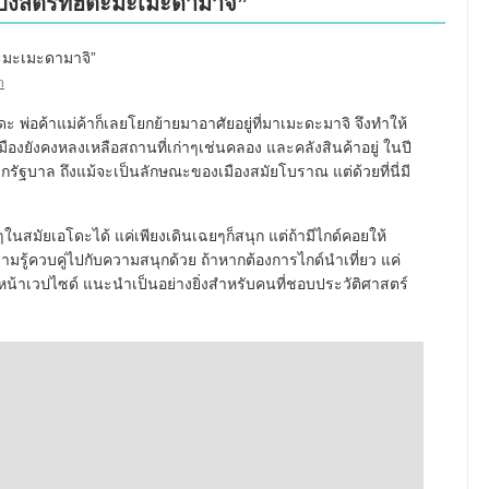
ปิ้งสตรีทฮิตะมะเมะดามาจิ”
m
 พ่อค้าแม่ค้าก็เลยโยกย้ายมาอาศัยอยู่ที่มาเมะดะมาจิ จึงทำให้
เมืองยังคงหลงเหลือสถานที่เก่าๆเช่นคลอง และคลังสินค้าอยู่ ในปี
กรัฐบาล ถึงแม้จะเป็นลักษณะของเมืองสมัยโบราณ แต่ด้วยที่นี่มี
ๆในสมัยเอโดะได้ แค่เพียงเดินเฉยๆก็สนุก แต่ถ้ามีไกด์คอยให้
มรู้ควบคู่ไปกับความสนุกด้วย ถ้าหากต้องการไกด์นำเที่ยว แค่
นหน้าเวปไซด์ แนะนำเป็นอย่างยิ่งสำหรับคนที่ชอบประวัติศาสตร์