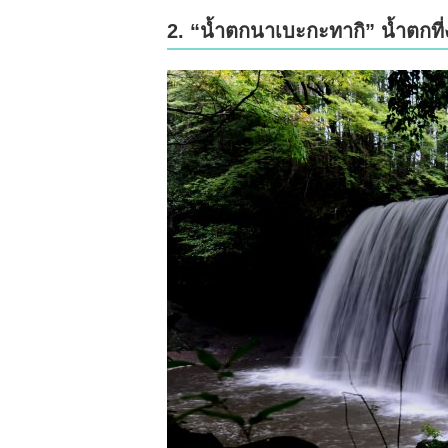
2. “น้ำตกนาเบะกะทากิ” น้ำตกที