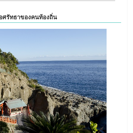
บถือศรัทธาของคนท้องถิ่น